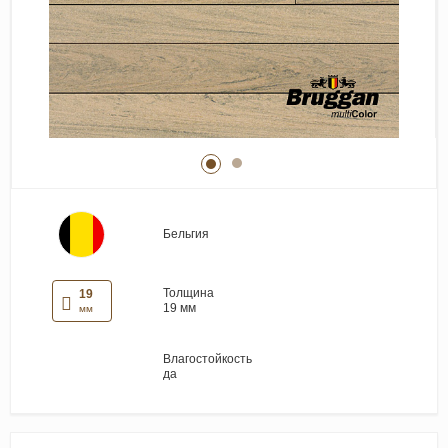
Виниловые покрытия
Стеновые панели
Лепнина
Клеевая продукция
Паркетные лаки и масла
Плинтус
Сопутствующие материалы
Бельгия
Толщина
19
19 мм
мм
Влагостойкость
да