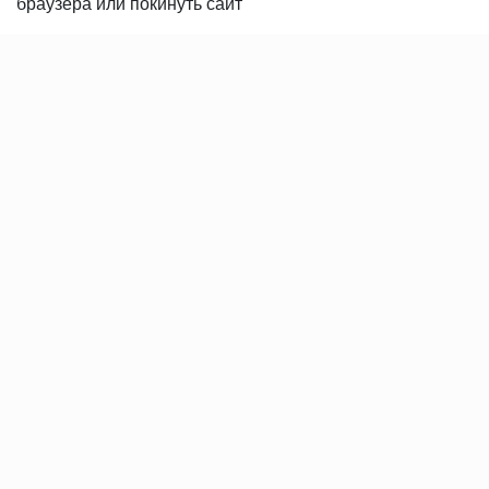
браузера или покинуть сайт
Вакансии
Контакты
ПОКУПАТЕЛЯМ
Услуги
Доставка и оплата
Гарантия и возврат
Пользовательское соглашение
Статьи
Политика в отношении обработки персональных данных
© 2008-2026 «REALPARKET» Все права защищены.