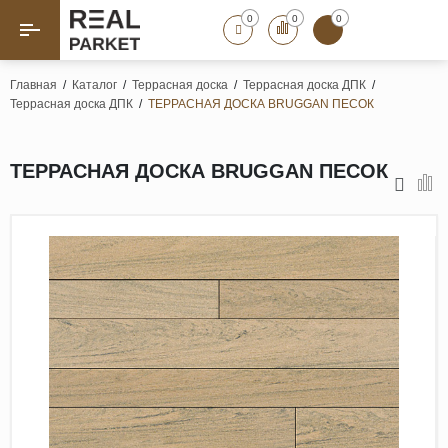
0
0
0
Назад
Назад
Главная
/
Каталог
/
Террасная доска
/
Террасная доска ДПК
/
Террасная доска ДПК
/
ТЕРРАСНАЯ ДОСКА BRUGGAN ПЕСОК
Паркет «Елка»
Французская елка
Геометрический паркет
ТЕРРАСНАЯ ДОСКА BRUGGAN ПЕСОК
Штучный паркет
Художественный паркет
Массивная доска
Инженерная доска
Паркетная доска
Полы для ванных комнат
Террасная доска
Пробковые покрытия
Ламинат