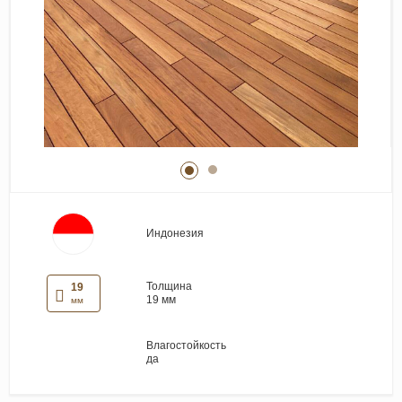
Виниловые покрытия
Стеновые панели
Лепнина
Клеевая продукция
Паркетные лаки и масла
Плинтус
Сопутствующие материалы
Индонезия
Толщина
19
19 мм
мм
Влагостойкость
да