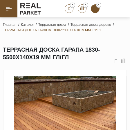
0
0
0
Назад
Назад
Главная
/
Каталог
/
Террасная доска
/
Террасная доска дерево
/
ТЕРРАСНАЯ ДОСКА ГАРАПА 1830-5500Х140Х19 ММ ГЛ/ГЛ
Паркет «Елка»
Французская елка
Геометрический паркет
ТЕРРАСНАЯ ДОСКА ГАРАПА 1830-
Штучный паркет
5500Х140Х19 ММ ГЛ/ГЛ
Художественный паркет
Массивная доска
Инженерная доска
Паркетная доска
Полы для ванных комнат
Террасная доска
Пробковые покрытия
Ламинат