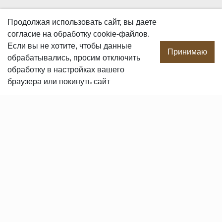
О КОМПАНИИ
Продолжая использовать сайт, вы даете
согласие
на обработку cookie-файлов.
О компании
Если вы не хотите, чтобы данные
Производство
Принимаю
обрабатывались, просим отключить
Сотрудничество
обработку в настройках вашего
Сертификаты продукции
браузера или покинуть сайт
Вакансии
Контакты
ПОКУПАТЕЛЯМ
Услуги
Доставка и оплата
Гарантия и возврат
Пользовательское соглашение
Статьи
Политика в отношении обработки персональных данных