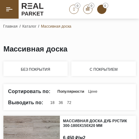
0
0
0
Назад
Назад
Главная
/
Каталог
/
Массивная доска
Паркет «Елка»
Французская елка
Геометрический паркет
Массивная доска
Штучный паркет
Художественный паркет
БЕЗ ПОКРЫТИЯ
С ПОКРЫТИЕМ
Массивная доска
Инженерная доска
Сортировать по:
Популярности
Цене
Паркетная доска
Выводить по:
18
36
72
Полы для ванных комнат
Террасная доска
МАССИВНАЯ ДОСКА ДУБ РУСТИК
Пробковые покрытия
300-1800Х150Х20 ММ
Ламинат
6 450 ₽/м2