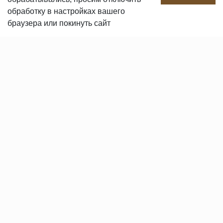
обработку в настройках вашего
Сертификаты продукции
браузера или покинуть сайт
Вакансии
Контакты
ПОКУПАТЕЛЯМ
Услуги
Доставка и оплата
Гарантия и возврат
Пользовательское соглашение
Статьи
Политика в отношении обработки персональных данных
© 2008-2026 «REALPARKET» Все права защищены.