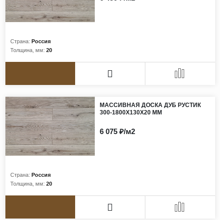
Виниловые покрытия
Стеновые панели
Лепнина
Страна:
Россия
Клеевая продукция
Толщина, мм:
20
Паркетные лаки и масла
Плинтус
Сопутствующие материалы
МАССИВНАЯ ДОСКА ДУБ РУСТИК
300-1800Х130Х20 ММ
6 075 ₽/м2
Страна:
Россия
Толщина, мм:
20