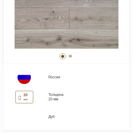
Виниловые покрытия
Стеновые панели
Лепнина
Клеевая продукция
Паркетные лаки и масла
Плинтус
Сопутствующие материалы
Россия
Толщина
20
20 мм
мм
Дуб