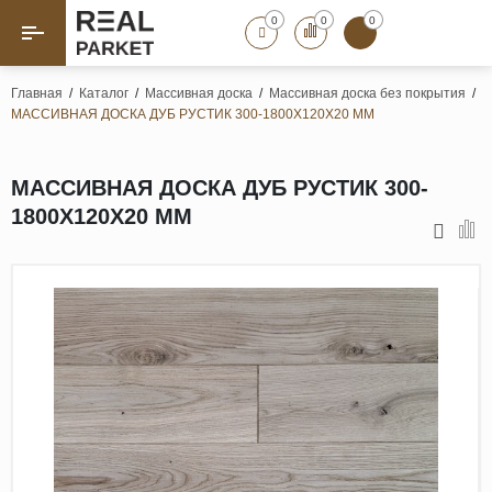
0
0
0
Назад
Назад
Главная
/
Каталог
/
Массивная доска
/
Массивная доска без покрытия
/
МАССИВНАЯ ДОСКА ДУБ РУСТИК 300-1800Х120Х20 ММ
Паркет «Елка»
Французская елка
Геометрический паркет
МАССИВНАЯ ДОСКА ДУБ РУСТИК 300-
Штучный паркет
1800Х120Х20 ММ
Художественный паркет
Массивная доска
Инженерная доска
Паркетная доска
Полы для ванных комнат
Террасная доска
Пробковые покрытия
Ламинат