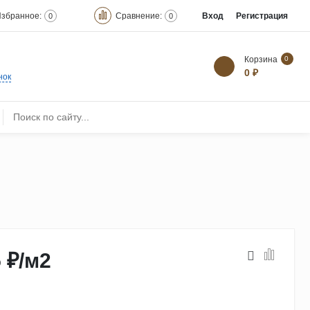
збранное:
Сравнение:
Вход
Регистрация
0
0
Корзина
0
0 ₽
нок
 ₽
/
м2