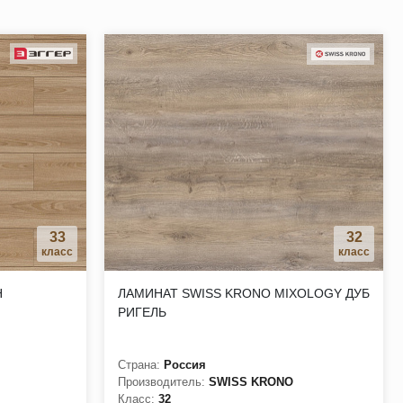
.
туральная структура.
33
32
класс
класс
Н
ЛАМИНАТ SWISS KRONO MIXOLOGY ДУБ
РИГЕЛЬ
Страна:
Россия
Производитель:
SWISS KRONO
Класс:
32