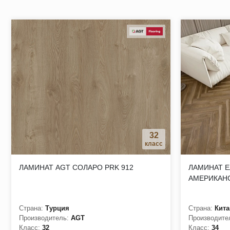
замковое соединение упрощает монтаж и демонтаж при не
природные компоненты в составе полов способствуют здо
за счет высокой износостойкости, ламинат можно укладыв
отсутствие вмятин от каблуков и мебели, а также допускае
Пористость верхнего слоя покрытия на выбор заказчика – 
32
класс
ЛАМИНАТ AGT СОЛАРО PRK 912
ЛАМИНАТ Е
АМЕРИКАНС
Страна:
Турция
Страна:
Кита
Производитель:
AGT
Производите
Класс:
32
Класс:
34