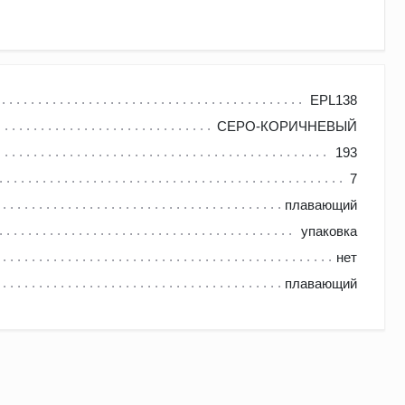
менная Германия), на заводе в Тироле. С годами компания
EPL138
СЕРО-КОРИЧНЕВЫЙ
представлены напольные покрытия высшего качества –
193
7
е/экологические материалы и внедряя в
плавающий
верждена сертификатами качества, что позволяет
упаковка
учреждениях.
нет
плавающий
влаги. Преимущества ламинированного покрытия Эггер: