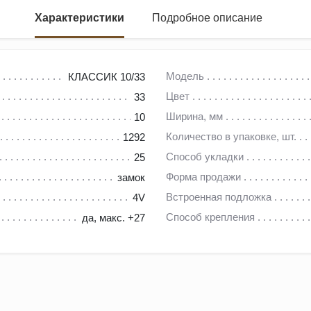
Характеристики
Подробное описание
EGGER основана в 1961 году Фритцем Эггером в Австрии (совре
Модель
КЛАССИК 10/33
редприятия в 22 странах, включая Россию.
Цвет
33
Европы. Кроме мебельных составляющих, под брендом EGGER 
Ширина, мм
10
влагоустойчивостью.
Количество в упаковке, шт.
1292
м и современным технологиям, используя в работе качественны
Способ укладки
25
вных и стилистических решений. Безопасность продукции подт
Форма продажи
замок
ле детских комнатах, медицинских заведениях и дошкольных 
Встроенная подложка
4V
Способ крепления
да, макс. +27
льких конфигурациях с повышенной и стандартной защитой от 
ки и мрамора для любого стиля интерьера;
атах, столовых и кухонных зонах;