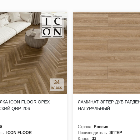
обходимости;
ровому микроклимату в помещении;
ать в жилых и коммерческих помещениях;
тся любой вариант чистки покрытия без потери его эстетичности
натуральная древесина и камень, гладкая и рыхлая, минерал, на
34
класс
ЛКА ICON FLOOR ОРЕХ
ЛАМИНАТ ЭГГЕР ДУБ ГАРДЕ
КИЙ QRP-206
НАТУРАЛЬНЫЙ
й
Страна:
Россия
ль:
ICON FLOOR
Производитель:
ЭГГЕР
Класс:
33