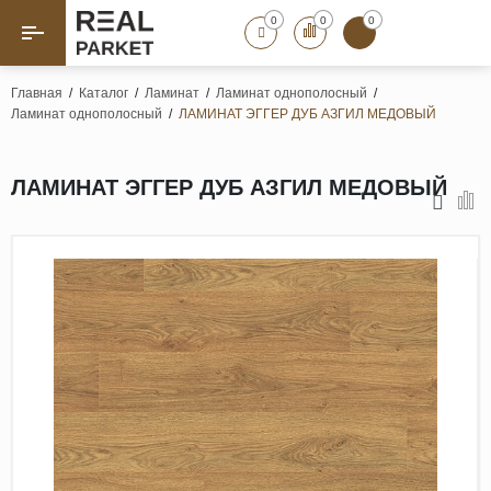
0
0
0
Назад
Назад
Главная
/
Каталог
/
Ламинат
/
Ламинат однополосный
/
Ламинат однополосный
/
ЛАМИНАТ ЭГГЕР ДУБ АЗГИЛ МЕДОВЫЙ
Паркет «Елка»
Французская елка
Геометрический паркет
ЛАМИНАТ ЭГГЕР ДУБ АЗГИЛ МЕДОВЫЙ
Штучный паркет
Художественный паркет
Массивная доска
Инженерная доска
Паркетная доска
Полы для ванных комнат
Террасная доска
Пробковые покрытия
Ламинат