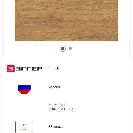
Виниловые покрытия
Стеновые панели
Лепнина
Клеевая продукция
Паркетные лаки и масла
Плинтус
Сопутствующие материалы
ЭГГЕР
Россия
Коллекция
КЛАССИК 12/33
33
33 класс
класс