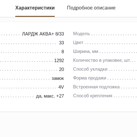
Характеристики
Подробное описание
EGGER основана в 1961 году Фритцем Эггером в Австрии (совре
Модель
ЛАРДЖ АКВА+ 8/33
редприятия в 22 странах, включая Россию.
Цвет
33
Европы. Кроме мебельных составляющих, под брендом EGGER 
Ширина, мм
8
влагоустойчивостью.
Количество в упаковке, шт.
1292
м и современным технологиям, используя в работе качественны
Способ укладки
20
вных и стилистических решений. Безопасность продукции подт
Форма продажи
замок
ле детских комнатах, медицинских заведениях и дошкольных 
Встроенная подложка
4V
Способ крепления
да, макс. +27
льких конфигурациях с повышенной и стандартной защитой от 
ки и мрамора для любого стиля интерьера;
атах, столовых и кухонных зонах;