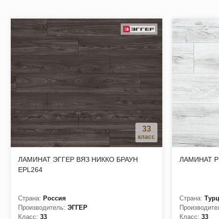
замковое соединение упрощает монтаж и демонтаж при не
природные компоненты в составе полов способствуют здо
за счет высокой износостойкости, ламинат можно укладыв
отсутствие вмятин от каблуков и мебели, а также допускае
Пористость верхнего слоя покрытия на выбор заказчика – 
33
класс
ЛАМИНАТ ЭГГЕР ВЯЗ НИККО БРАУН
ЛАМИНАТ P
EPL264
Страна:
Россия
Страна:
Тур
Производитель:
ЭГГЕР
Производите
Класс:
33
Класс:
33