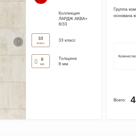
Группа ко
Коллекция
основана в
ЛАРДЖ АКВА+
8/33
33
33 класс
класс
Количество
Толщина
8
8 мм
мм
4
Всего: