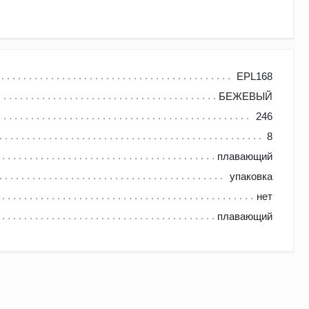
менная Германия), на заводе в Тироле. С годами компания
EPL168
БЕЖЕВЫЙ
представлены напольные покрытия высшего качества –
246
8
е/экологические материалы и внедряя в
плавающий
верждена сертификатами качества, что позволяет
упаковка
учреждениях.
нет
плавающий
влаги. Преимущества ламинированного покрытия Эггер: