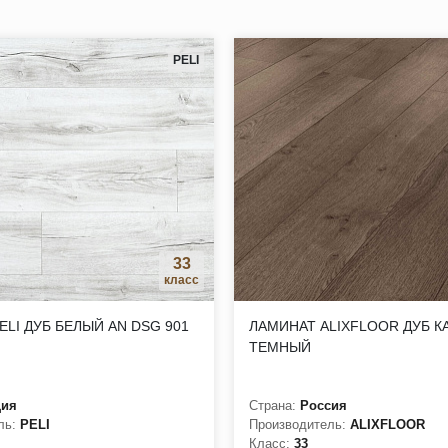
обходимости;
ровому микроклимату в помещении;
PELI
ать в жилых и коммерческих помещениях;
тся любой вариант чистки покрытия без потери его эстетичности
натуральная древесина и камень, гладкая и рыхлая, минерал, на
33
класс
ELI ДУБ БЕЛЫЙ AN DSG 901
ЛАМИНАТ ALIXFLOOR ДУБ К
ТЕМНЫЙ
ция
Страна:
Россия
ль:
PELI
Производитель:
ALIXFLOOR
Класс:
33