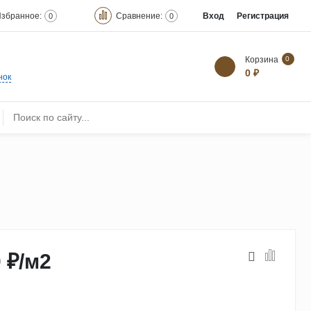
збранное:
Сравнение:
Вход
Регистрация
0
0
Корзина
0
0 ₽
нок
 ₽
/
м2