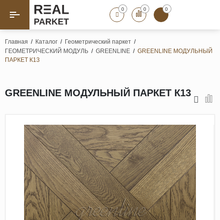
0
0
0
Назад
Назад
Главная
/
Каталог
/
Геометрический паркет
/
ГЕОМЕТРИЧЕСКИЙ МОДУЛЬ
/
GREENLINE
/
GREENLINE МОДУЛЬНЫЙ
Паркет «Елка»
Французская елка
ПАРКЕТ К13
Геометрический паркет
Штучный паркет
GREENLINE МОДУЛЬНЫЙ ПАРКЕТ К13
Художественный паркет
Массивная доска
Инженерная доска
Паркетная доска
Полы для ванных комнат
Террасная доска
Пробковые покрытия
Ламинат