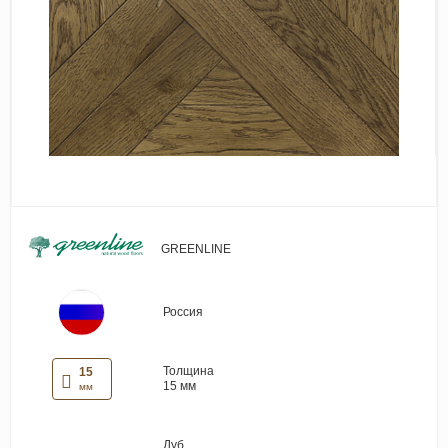
Виниловые покрытия
Стеновые панели
Лепнина
Клеевая продукция
Паркетные лаки и масла
Плинтус
Сопутствующие материалы
GREENLINE
Россия
Толщина
15
15 мм
мм
Дуб