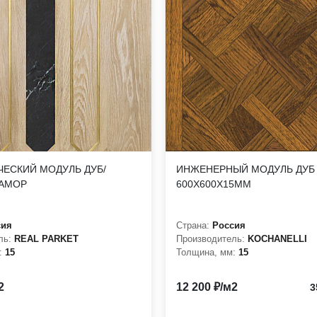
яет собой продукцию элитного класса по оптимальной цене. Так
чной стоимости делает продукцию бренда максимально востребо
чаться от образца в шоу-руме!
ЕСКИЙ МОДУЛЬ ДУБ/
ИНЖЕНЕРНЫЙ МОДУЛЬ ДУБ
РАМОР
600Х600Х15ММ
сия
Страна:
Россия
ль:
REAL PARKET
Производитель:
KOCHANELLI
:
15
Толщина, мм:
15
2
12 200 ₽/м2
3