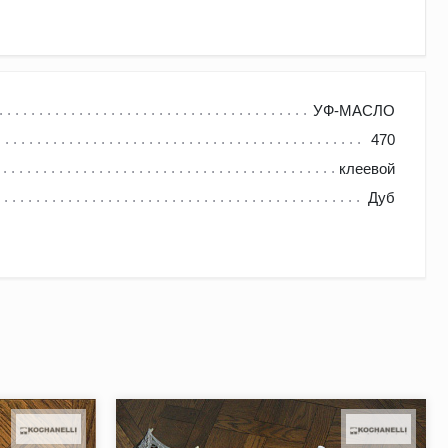
разие природных оттенков. Ассортимент представлен
УФ-МАСЛО
позволит подобрать наиболее подходящий вариант под
470
клеевой
Дуб
натуральной древесины. Бренд сотрудничает с
тетичность и улучшенные технические характеристики
и преимущества продукции: