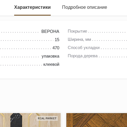
Характеристики
Подробное описание
рального дерева, сохраняя нетронутой элегантность и разнооб
Покрытие
ВЕРОНА
(Россия), клена и ясеня. Разнообразие дизайнерских решений 
Ширина, мм
15
Способ укладки
470
Порода дерева
упаковка
руется на производстве качественного напольного покрытия из 
клеевой
европейском оборудовании, чтобы обеспечить максимальную эс
, производитель Kochanelli предлагает следующие особенности 
н интерьера;