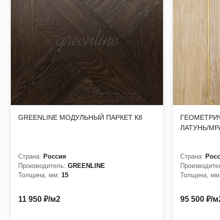
отсутствие чувствительности к перепадам влажности.
Модульный паркет от производителя Kochanelli представл
характеристик, великолепного внешнего вида и демократи
Изображение носит информативный характер, и может отли
GREENLINE МОДУЛЬНЫЙ ПАРКЕТ К8
ГЕОМЕТРИЧ
ЛАТУНЬ/М
Страна:
Россия
Страна:
Рос
Производитель:
GREENLINE
Производите
Толщина, мм:
15
Толщина, мм
11 950 ₽/м2
95 500 ₽/м