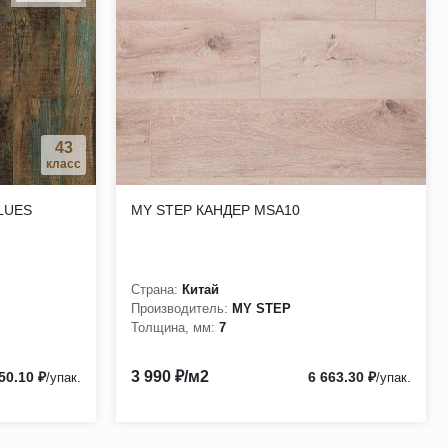
ещества;
ях (образовательные учреждения, офисы, бутики,
43
класс
LUES
MY STEP КАНДЕР MSA10
Страна:
Китай
Производитель:
MY STEP
Толщина, мм:
7
3 990 ₽/м2
50.10 ₽
6 663.30 ₽
/упак.
/упак.