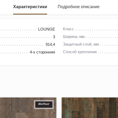
Характеристики
Подробное описание
Класс
LOUNGE
Ширина, мм
3
Защитный слой, мм
914,4
лнующую красоту, невероятную функциональность и модульность
Способ крепления
4-х сторонняя
 пространство, сочетая покрытия различных видов, и создават
ства, мягкий и приятный на ощупь, по которому комфортно ходить
й снизу;
м и различным загрязнениям. Не боится следов от кресел и каб
ма дети или пожилые люди;
вении к дверным ручкам;
ая температура +27°С;