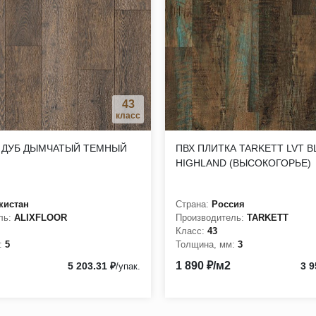
о уровня. Не содержит формальдегид и не выделяет вредные в
использования не только в жилых, но и в коммерческих помещени
 мм;
ти (КМ2);
43
класс
 ДУБ ДЫМЧАТЫЙ ТЕМНЫЙ
ПВХ ПЛИТКА TARKETT LVT B
HIGHLAND (ВЫСОКОГОРЬЕ)
кистан
Страна:
Россия
ль:
ALIXFLOOR
Производитель:
TARKETT
Класс:
43
:
5
Толщина, мм:
3
1 890 ₽/м2
5 203.31 ₽
3 9
/упак.