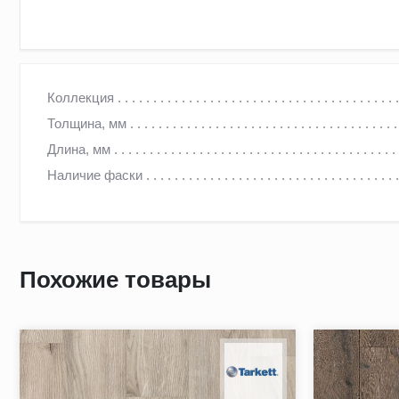
ПВХ плитка Tarkett Art Vinyl Lounge Concrete
Коллекция
Толщина, мм
Длина, мм
Обладает феноменальными свойствами и сочетает в себе во
Наличие фаски
широкой палитрой дизайнов, которые позволяют зонировать
Основа LVT (Luxury Vinyl Tile) - это винил высокого каче
отсутствие шума, как в самом помещении, так и для соседе
Высокая износостойкость – прочная, устойчива к царапина
Похожие товары
100% влагостойкая. Не боится сырости, не гниет;
Устойчива к скольжению, что особенно актуально, если до
Антистатические свойства – не «бьет током» при прикосно
Возможно использовать поверх теплых полов, максимальн