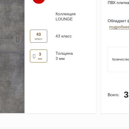
ПВХ плитка 
Коллекция
LOUNGE
Обладает ф
подробне
43
43 класс
класс
Толщина
3
3 мм
мм
Количество
3
Всего: