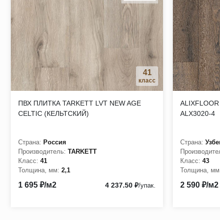
Экологическая маркировка «Листок жизни» международног
Модульная плитка Tarkett Art Vinyl Lounge подходит для 
рестораны, магазины);
Толщина защитного слоя - 0,7 мм, общая толщина планки 3
Полное соответствие требованиям по пожарной безопаснос
41
Гарантия от производителя не менее 15 лет.
класс
ПВХ ПЛИТКА TARKETT LVT NEW AGE
ALIXFLOOR
CELTIC (КЕЛЬТСКИЙ)
ALX3020-4
Страна:
Россия
Страна:
Узбе
Производитель:
TARKETT
Производите
Класс:
41
Класс:
43
Толщина, мм:
2,1
Толщина, мм
1 695 ₽/м2
2 590 ₽/м2
4 237.50 ₽
/упак.