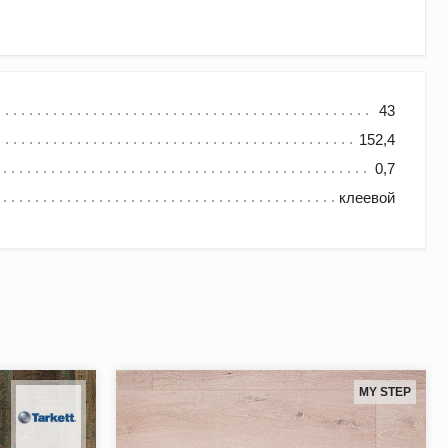
43
152,4
0,7
. LVT плитка Tarkett Art Vinyl Lounge представлена
клеевой
ь оригинальные интерьеры.
 даже босиком, а звукопоглощающие качества обеспечат
луков и падения тяжелых предметов;
MY STEP