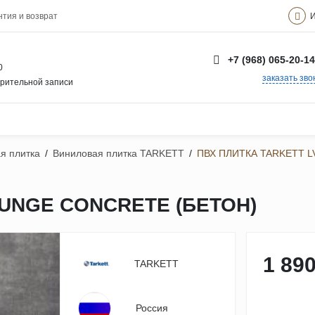
И
нтия и возврат
+7 (968) 065-20-14
0
заказать зво
арительной записи
я плитка
/
Виниловая плитка TARKETT
/
ПВХ ПЛИТКА TARKETT 
OUNGE CONCRETE (БЕТОН)
1 890
TARKETT
Россия