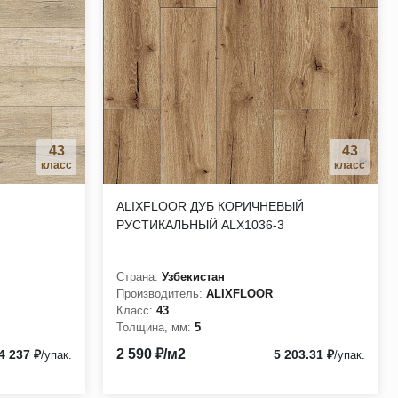
43
43
класс
класс
ALIXFLOOR ДУБ КОРИЧНЕВЫЙ
РУСТИКАЛЬНЫЙ ALX1036-3
Страна:
Узбекистан
Производитель:
ALIXFLOOR
Класс:
43
Толщина, мм:
5
2 590 ₽/м2
4 237 ₽
5 203.31 ₽
/упак.
/упак.