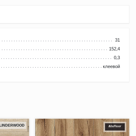
31
152,4
0,3
клеевой
 даже босиком, а звукопоглощающие качества обеспечат
луков и падения тяжелых предметов;
LINDERWOOD