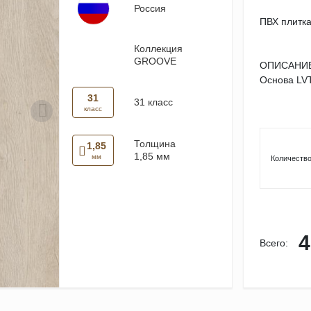
Россия
ПВХ плитка 
Коллекция
GROOVE
ОПИСАНИЕ
Основа LVT 
31
31 класс
класс
Толщина
1,85
1,85 мм
мм
Количество
4
Всего: