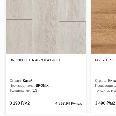
Толщина защитного слоя - 0,3 мм, общая толщина планки 1,
Полное соответствие требованиям по пожарной безопаснос
Гарантия от производителя не менее 15 лет.
BRONIX 301 А АВРОРА 04001
MY STEP Э
Страна:
Китай
Страна:
Кита
Производитель:
BRONIX
Производите
Толщина, мм:
5,5
Толщина, мм
3 190 ₽/м2
3 490 ₽/м2
4 867.94 ₽
/упак.