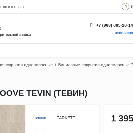
И
нтия и возврат
+7 (968) 065-20-14
0
заказать зво
арительной записи
е покрытия однополосные
/
Виниловые покрытия однополосные
OOVE TEVIN (ТЕВИН)
1 395
TARKETT