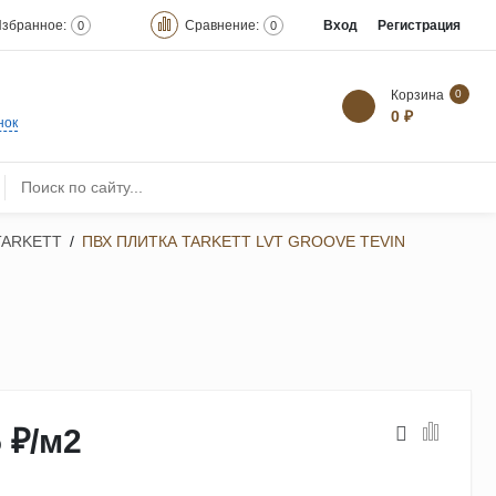
збранное:
Сравнение:
Вход
Регистрация
0
0
Корзина
0
0 ₽
нок
 TARKETT
/
ПВХ ПЛИТКА TARKETT LVT GROOVE TEVIN
 ₽
/
м2