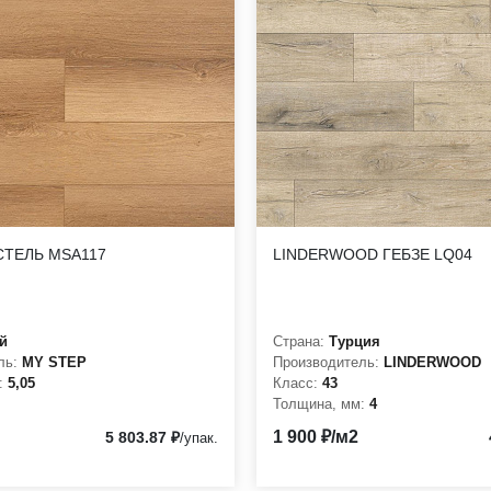
85 мм;
ти (КМ2);
СТЕЛЬ MSA117
LINDERWOOD ГЕБЗЕ LQ04
й
Страна:
Турция
ль:
MY STEP
Производитель:
LINDERWOOD
:
5,05
Класс:
43
Толщина, мм:
4
1 900 ₽/м2
5 803.87 ₽
/упак.