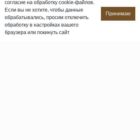
согласие
на обработку cookie-файлов.
О компании
Если вы не хотите, чтобы данные
Производство
Принимаю
обрабатывались, просим отключить
Сотрудничество
обработку в настройках вашего
Сертификаты продукции
браузера или покинуть сайт
Вакансии
Контакты
ПОКУПАТЕЛЯМ
Услуги
Доставка и оплата
Гарантия и возврат
Пользовательское соглашение
Статьи
Политика в отношении обработки персональных данных