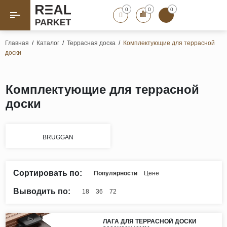
0
0
0
Назад
Назад
Главная
/
Каталог
/
Террасная доска
/
Комплектующие для террасной
доски
Паркет «Елка»
Французская елка
Геометрический паркет
Комплектующие для террасной
Штучный паркет
доски
Художественный паркет
Массивная доска
BRUGGAN
Инженерная доска
Паркетная доска
Полы для ванных комнат
Сортировать по:
Популярности
Цене
Террасная доска
Выводить по:
18
36
72
Пробковые покрытия
Ламинат
ЛАГА ДЛЯ ТЕРРАСНОЙ ДОСКИ