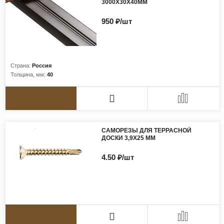
3000Х30Х40ММ
Виниловые покрытия
Стеновые панели
950 ₽/шт
Лепнина
Клеевая продукция
Страна:
Россия
Паркетные лаки и масла
Толщина, мм:
40
Плинтус
Сопутствующие материалы
САМОРЕЗЫ ДЛЯ ТЕРРАСНОЙ
ДОСКИ 3,9Х25 ММ
4.50 ₽/шт