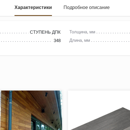
Характеристики
Подробное описание
Толщина, мм
СТУПЕНЬ ДПК
Длина, мм
348
высокими эксплуатационными характеристиками, обеспечивающи
нков позволяют интегрировать ступени в любой дизайн.
 348х22х4000 мм, что позволяет выбрать оптимальную длину дл
 долговечность и стабильность конструкции даже при интенсив