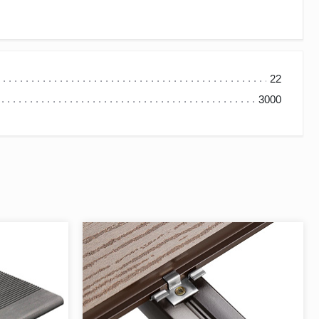
22
3000
е устойчивость к механическим нагрузкам и атмосферным
я различных проектов. Благодаря полнотелой конструкции
ной эксплуатации.