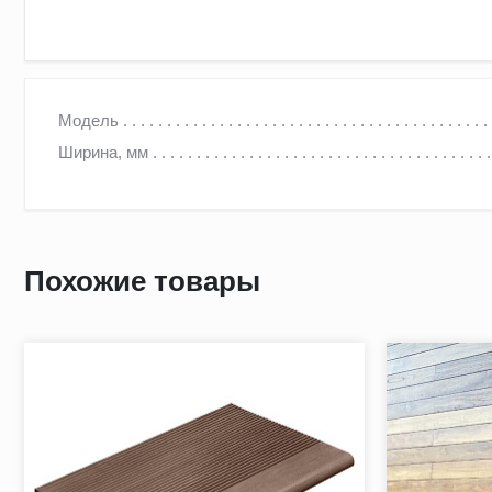
Ступень ДПК АНТРАЦИТ ВЕЛЬВЕТ
Модель
Ширина, мм
Ступени из ДПК — это прочные и долговечные изделия с 
воздействиям. Поверхность «вельвет» и разнообразие отте
Похожие товары
Ступени из ДПК выпускаются в размерах 348х22х3000 мм и
ступени выдерживают значительные нагрузки, обеспечивая
Максимальная распределенная нагрузка: до 4000 кг./кв.м.
Вес: 8000 г
Состав материала