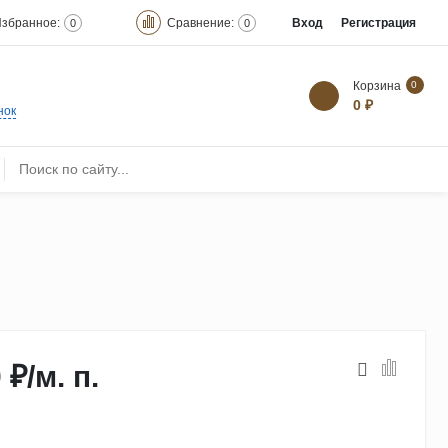
збранное:
Сравнение:
Вход
Регистрация
0
0
Корзина
0
0 ₽
нок
 ₽
/
м. п.