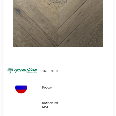
Виниловые покрытия
Стеновые панели
Лепнина
Клеевая продукция
Паркетные лаки и масла
Плинтус
Сопутствующие материалы
GREENLINE
Россия
Коллекция
MAT