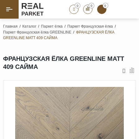
0
0
0
Назад
Назад
Главная
/
Каталог
/
Паркет ёлка
/
Паркет Французская ёлка
/
Паркет Французская ёлка GREENLINE
/
ФРАНЦУЗСКАЯ ЁЛКА
Паркет «Елка»
Французская елка
GREENLINE MATT 409 САЙМА
Геометрический паркет
Штучный паркет
ФРАНЦУЗСКАЯ ЁЛКА GREENLINE MATT
Художественный паркет
409 САЙМА
Массивная доска
Инженерная доска
Паркетная доска
Полы для ванных комнат
Террасная доска
Пробковые покрытия
Ламинат