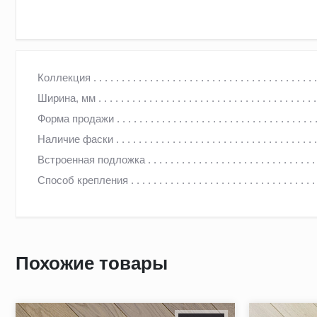
ФРАНЦУЗСКАЯ ЁЛКА GREENLINE MATT 406 ВИАМАЛА
Коллекция
Ширина, мм
ПРЕИМУЩЕСТВА ПАРКЕТА ФРАНЦУЗСКАЯ ЁЛКА GREEN
Форма продажи
Верхний (ценный) слой: цельная ламель дуба.
Наличие фаски
Угол запила - 45 градусов, что предоставляет безграничн
Встроенная подложка
Продольное соединение «гребень-паз» обеспечивает надеж
Способ крепления
"Шпонка" на торцевом соединении делает планки взаимоз
Брашированная структура проявляется вследствие специа
Фаска с 4-х сторон выразительно выделяет каждую планку
Похожие товары
дефекты, долговременно сохраняя эффект нового пола.
Толщина верхнего слоя предоставляет возможность шлифо