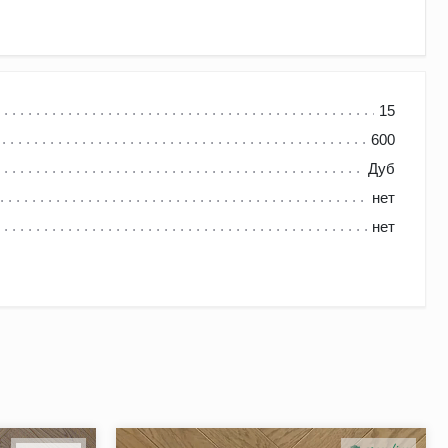
15
600
Дуб
нет
бинируя различные положения паркетных планок на полу.
нет
ше возможных вариантов раскладки.
кивая натуральный рельеф древесины.
 фаска маскирует образовавшиеся в процессе эксплуатации