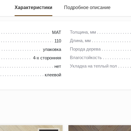
Характеристики
Подробное описание
Толщина, мм
MAT
Длина, мм
110
LINE MATT
Порода дерева
упаковка
Влагостойкость
4-х сторонняя
ые возможности создания всевозможных вариантов укладки, ком
Укладка на теплый пол
нет
ное крепление паркетных планок.
клеевой
аменяемыми, такое соединение позволяет реализовать еще боль
льной механической обработки верхнего слоя, выгодно подчер
, подчеркивая натуральность напольного покрытия. Кроме того,
вания напольного покрытия.