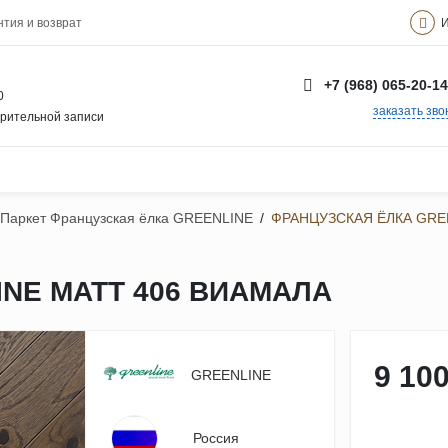
И
нтия и возврат
+7 (968) 065-20-14
0
заказать зво
арительной записи
Паркет Французская ёлка GREENLINE
/
ФРАНЦУЗСКАЯ ЁЛКА GRE
NE MATT 406 ВИАМАЛА
9 100
GREENLINE
Россия