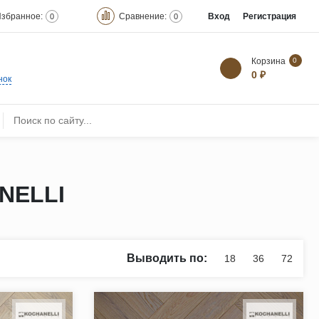
збранное:
Сравнение:
Вход
Регистрация
0
0
Корзина
0
0 ₽
нок
NELLI
Выводить по:
18
36
72