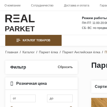
О компании
Сотрудничество
Доставка и оплата
Гара
Режим работы
ПН-ПТ: 11:00-20:0
СБ- ВС: по предв
КАТАЛОГ ТОВАРОВ
Главная
/
Каталог
/
Паркет ёлка
/
Паркет Английская ёлка
/
П
Пар
Фильтр
Розничная цена
Сорти
от
до