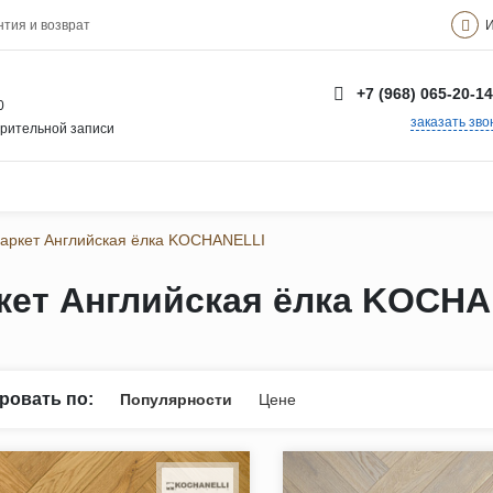
И
нтия и возврат
+7 (968) 065-20-14
0
заказать зво
арительной записи
аркет Английская ёлка KOCHANELLI
кет Английская ёлка KOCHA
ровать по:
Популярности
Цене