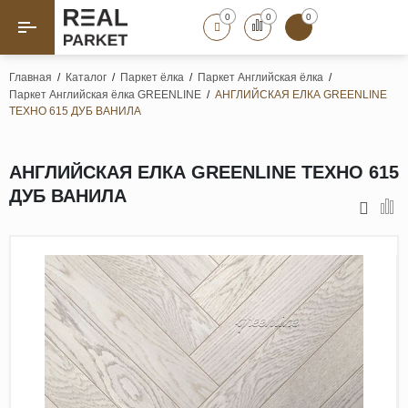
0
0
0
Назад
Назад
Главная
/
Каталог
/
Паркет ёлка
/
Паркет Английская ёлка
/
Паркет Английская ёлка GREENLINE
/
АНГЛИЙСКАЯ ЕЛКА GREENLINE
Паркет «Елка»
Французская елка
ТЕХНО 615 ДУБ ВАНИЛА
Геометрический паркет
Штучный паркет
АНГЛИЙСКАЯ ЕЛКА GREENLINE ТЕХНО 615
Художественный паркет
ДУБ ВАНИЛА
Массивная доска
Инженерная доска
Паркетная доска
Полы для ванных комнат
Террасная доска
Пробковые покрытия
Ламинат