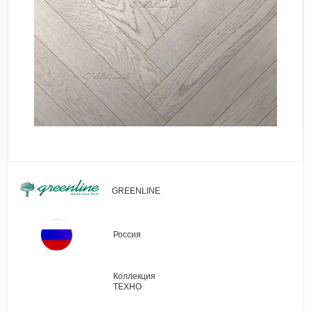
Виниловые покрытия
Стеновые панели
Лепнина
Клеевая продукция
Паркетные лаки и масла
Плинтус
Сопутствующие материалы
GREENLINE
Россия
Коллекция
ТЕХНО