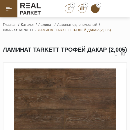
0
0
0
Назад
Назад
Главная
/
Каталог
/
Ламинат
/
Ламинат однополосный
/
Ламинат TARKETT
/
ЛАМИНАТ TARKETT ТРОФЕЙ ДАКАР (2,005)
Паркет «Елка»
Французская елка
Геометрический паркет
ЛАМИНАТ TARKETT ТРОФЕЙ ДАКАР (2,005)
Штучный паркет
Художественный паркет
Массивная доска
Инженерная доска
Паркетная доска
Полы для ванных комнат
Террасная доска
Пробковые покрытия
Ламинат