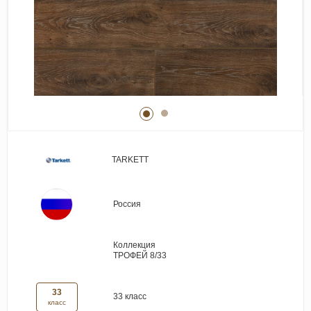
Виниловые покрытия
Стеновые панели
Лепнина
Клеевая продукция
Паркетные лаки и масла
Плинтус
Сопутствующие материалы
TARKETT
Россия
Коллекция
ТРОФЕЙ 8/33
33
33 класс
класс