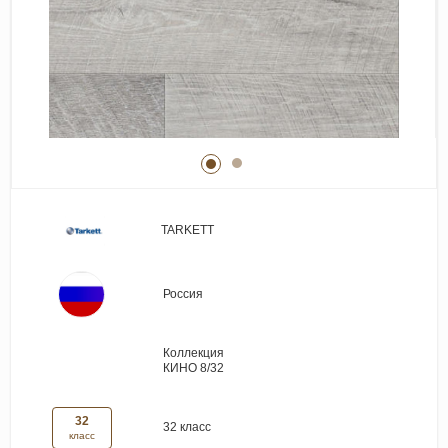
Виниловые покрытия
Стеновые панели
Лепнина
Клеевая продукция
Паркетные лаки и масла
Плинтус
Сопутствующие материалы
TARKETT
Россия
Коллекция
КИНО 8/32
32
32 класс
класс