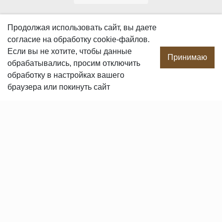
О КОМПАНИИ
Продолжая использовать сайт, вы даете
согласие
на обработку cookie-файлов.
О компании
Если вы не хотите, чтобы данные
Производство
Принимаю
обрабатывались, просим отключить
Сотрудничество
обработку в настройках вашего
Сертификаты продукции
браузера или покинуть сайт
Вакансии
Контакты
ПОКУПАТЕЛЯМ
Услуги
Доставка и оплата
Гарантия и возврат
Пользовательское соглашение
Статьи
Политика в отношении обработки персональных данных