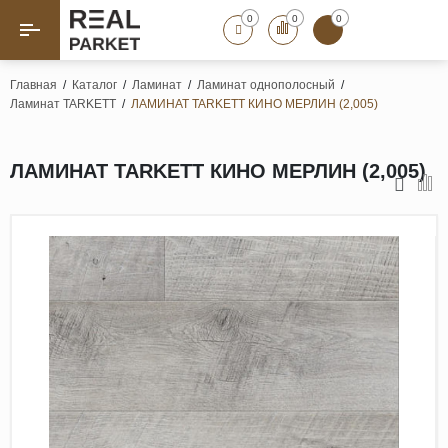
0
0
0
Назад
Назад
Главная
/
Каталог
/
Ламинат
/
Ламинат однополосный
/
Ламинат TARKETT
/
ЛАМИНАТ TARKETT КИНО МЕРЛИН (2,005)
Паркет «Елка»
Французская елка
Геометрический паркет
ЛАМИНАТ TARKETT КИНО МЕРЛИН (2,005)
Штучный паркет
Художественный паркет
Массивная доска
Инженерная доска
Паркетная доска
Полы для ванных комнат
Террасная доска
Пробковые покрытия
Ламинат