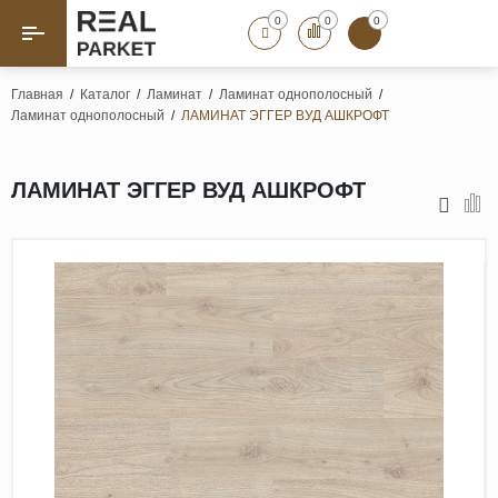
0
0
0
Назад
Назад
Главная
/
Каталог
/
Ламинат
/
Ламинат однополосный
/
Ламинат однополосный
/
ЛАМИНАТ ЭГГЕР ВУД АШКРОФТ
Паркет «Елка»
Французская елка
Геометрический паркет
ЛАМИНАТ ЭГГЕР ВУД АШКРОФТ
Штучный паркет
Художественный паркет
Массивная доска
Инженерная доска
Паркетная доска
Полы для ванных комнат
Террасная доска
Пробковые покрытия
Ламинат