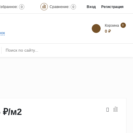
збранное:
Сравнение:
Вход
Регистрация
0
0
Корзина
0
0 ₽
нок
 ₽
/
м2