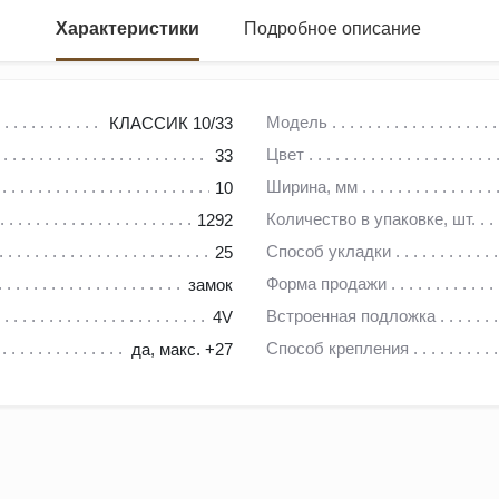
Характеристики
Подробное описание
EGGER основана в 1961 году Фритцем Эггером в Австрии (совре
Модель
КЛАССИК 10/33
редприятия в 22 странах, включая Россию.
Цвет
33
Европы. Кроме мебельных составляющих, под брендом EGGER 
Ширина, мм
10
влагоустойчивостью.
Количество в упаковке, шт.
1292
м и современным технологиям, используя в работе качественны
Способ укладки
25
вных и стилистических решений. Безопасность продукции подт
Форма продажи
замок
ле детских комнатах, медицинских заведениях и дошкольных 
Встроенная подложка
4V
Способ крепления
да, макс. +27
льких конфигурациях с повышенной и стандартной защитой от 
ки и мрамора для любого стиля интерьера;
атах, столовых и кухонных зонах;