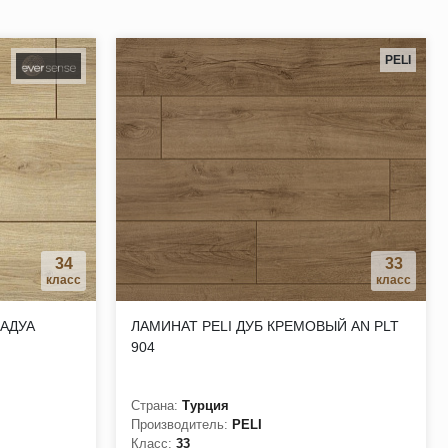
PELI
.
туральная структура.
34
33
класс
класс
ПАДУА
ЛАМИНАТ PELI ДУБ КРЕМОВЫЙ AN PLT
904
Страна:
Турция
Производитель:
PELI
Класс:
33