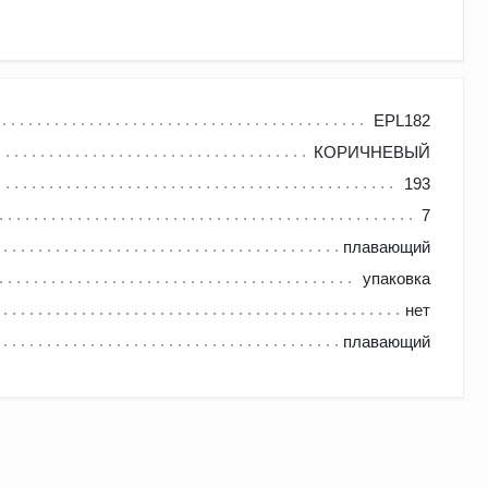
менная Германия), на заводе в Тироле. С годами компания
EPL182
КОРИЧНЕВЫЙ
представлены напольные покрытия высшего качества –
193
7
е/экологические материалы и внедряя в
плавающий
верждена сертификатами качества, что позволяет
упаковка
учреждениях.
нет
плавающий
влаги. Преимущества ламинированного покрытия Эггер: