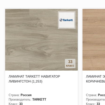
замковое соединение упрощает монтаж и демонтаж при не
природные компоненты в составе полов способствуют здо
за счет высокой износостойкости, ламинат можно укладыв
отсутствие вмятин от каблуков и мебели, а также допускае
Пористость верхнего слоя покрытия на выбор заказчика – 
33
класс
ЛАМИНАТ TARKETT НАВИГАТОР
ЛАМИНАТ Э
ЛИВИНГСТОН (1,253)
КОРИЧНЕВ
Страна:
Россия
Страна:
Рос
Производитель:
TARKETT
Производите
Класс:
33
Класс:
33