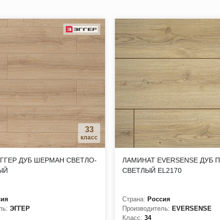
обходимости;
ровому микроклимату в помещении;
ать в жилых и коммерческих помещениях;
тся любой вариант чистки покрытия без потери его эстетичности
натуральная древесина и камень, гладкая и рыхлая, минерал, на
33
класс
ГГЕР ДУБ ШЕРМАН СВЕТЛО-
ЛАМИНАТ EVERSENSE ДУБ 
ЫЙ
СВЕТЛЫЙ EL2170
сия
Страна:
Россия
ль:
ЭГГЕР
Производитель:
EVERSENSE
Класс:
34