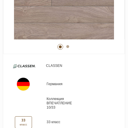
Виниловые покрытия
Стеновые панели
Лепнина
Клеевая продукция
Паркетные лаки и масла
Плинтус
Сопутствующие материалы
CLASSEN
Германия
Коллекция
ВПЕЧАТЛЕНИЕ
10/33
33
33 класс
класс