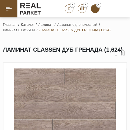
0
0
0
Назад
Назад
Главная
/
Каталог
/
Ламинат
/
Ламинат однополосный
/
Ламинат CLASSEN
/
ЛАМИНАТ CLASSEN ДУБ ГРЕНАДА (1,624)
Паркет «Елка»
Французская елка
Геометрический паркет
ЛАМИНАТ CLASSEN ДУБ ГРЕНАДА (1,624)
Штучный паркет
Художественный паркет
Массивная доска
Инженерная доска
Паркетная доска
Полы для ванных комнат
Террасная доска
Пробковые покрытия
Ламинат