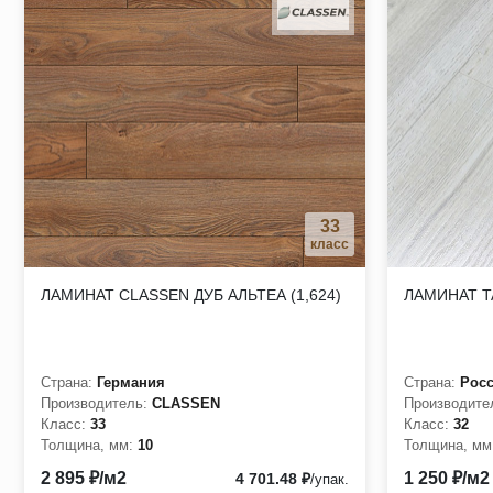
33
класс
ЛАМИНАТ CLASSEN ДУБ АЛЬТЕА (1,624)
ЛАМИНАТ T
Страна:
Германия
Страна:
Рос
Производитель:
CLASSEN
Производите
Класс:
33
Класс:
32
Толщина, мм:
10
Толщина, мм
2 895 ₽/м2
1 250 ₽/м2
4 701.48 ₽
/упак.