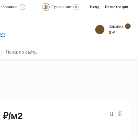
збранное:
Сравнение:
Вход
Регистрация
0
0
Корзина
0
0 ₽
нок
 ₽
/
м2