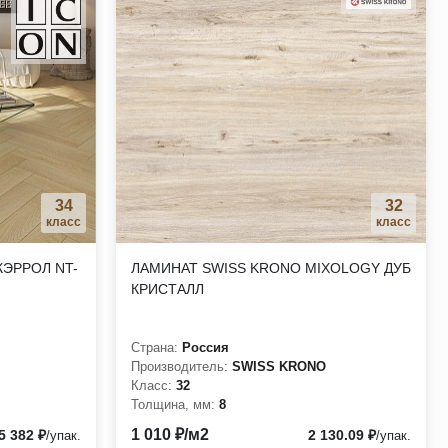
34
32
класс
класс
КЭРРОЛ NT-
ЛАМИНАТ SWISS KRONO MIXOLOGY ДУБ
КРИСТАЛЛ
Страна:
Россия
Производитель:
SWISS KRONO
Класс:
32
Толщина, мм:
8
1 010 ₽/м2
5 382 ₽
2 130.09 ₽
/упак.
/упак.