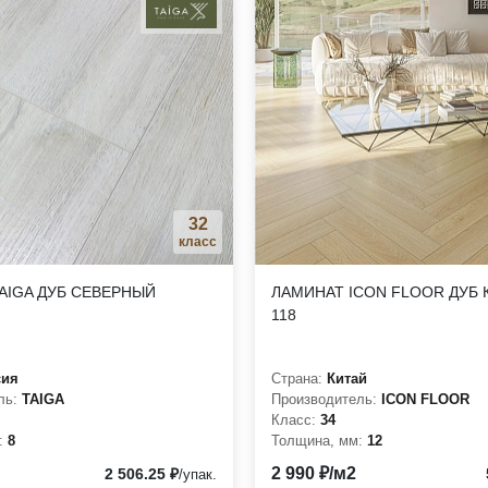
32
класс
AIGA ДУБ СЕВЕРНЫЙ
ЛАМИНАТ ICON FLOOR ДУБ 
118
сия
Страна:
Китай
ль:
TAIGA
Производитель:
ICON FLOOR
Класс:
34
:
8
Толщина, мм:
12
2 990 ₽/м2
2 506.25 ₽
/упак.