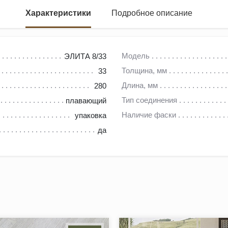
Характеристики
Подробное описание
Модель
ЭЛИТА 8/33
Толщина, мм
33
площение изысканности и долговечности. Сочетание роскошного
Длина, мм
280
, так и для элегантно оформленных общественных пространств
Тип соединения
плавающий
прочности и качестве. Благодаря водостойкости, ламинат сохра
Наличие фаски
упаковка
ламинат в помещениях с высокой влажностью и интенсивной пр
да
нках. Его уникальная синхронная текстура долговременно сохра
льная защита в виде V-образной фаски гарантирует защиту крае