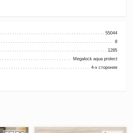
55044
8
 дизайна и высокой функциональности делает его
1285
. Главное достоинство напольного покрытия не только в
Megalock aqua protect
няет стабильность даже после 48 часового контакта со
4-х стороняя
оходимостью.
няет эстетическую привлекательность благодаря покрытию
в от влаги и создает эффект отдельно лежащих досок.