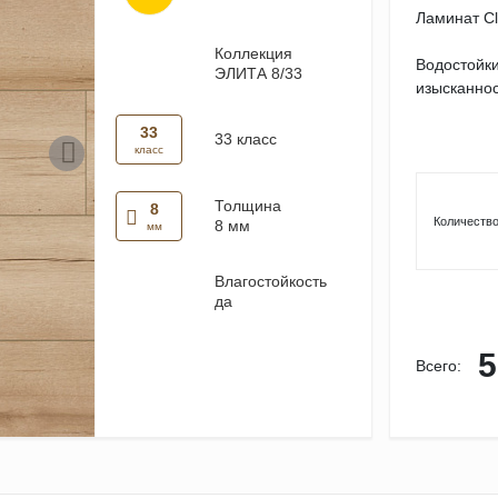
Ламинат Cl
Коллекция
Водостойки
ЭЛИТА 8/33
изысканност
33
33 класс
класс
Толщина
8
Количество
8 мм
мм
Влагостойкость
да
5
Всего: