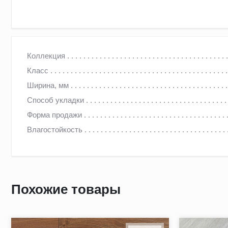
Ламинат Classen Elite Дуб Crotone
Коллекция
Класс
Водостойкий ламинат Elite 4V 833 WR от Classen — это во
Ширина, мм
идеальным выбором как для стильных домашних интерьеров
Способ укладки
его визуальной привлекательности, но и в исключительной 
Форма продажи
стоячей водой. Такая особенности позволяет укладывать 
Влагостойкость
Ламинат Elite 4V 833 WR представлен в натуральных отте
LLT anti-scratch, которое защищает от царапин. Дополните
Похожие товары