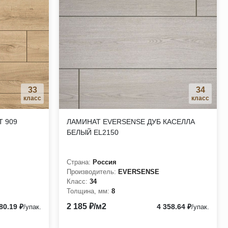
33
34
класс
класс
T 909
ЛАМИНАТ EVERSENSE ДУБ КАСЕЛЛА
БЕЛЫЙ EL2150
Страна:
Россия
Производитель:
EVERSENSE
Класс:
34
Толщина, мм:
8
2 185 ₽/м2
80.19 ₽
4 358.64 ₽
/упак.
/упак.