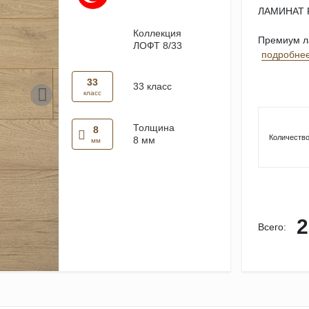
ЛАМИНАТ 
Коллекция
Премиум ла
ЛОФТ 8/33
подробне
33
33 класс
класс
Толщина
8
Количество
8 мм
мм
2
Всего: