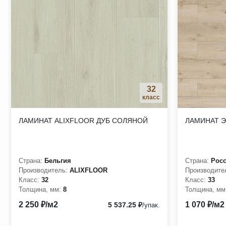
Влагостойкость позволяет использовать ламинат в помещ
Устойчивость к УФ-лучам и выцветанию благодаря специ
4-сторонняя фаска придает ламинату естественный вид и 
Совместим с системами теплого пола для дополнительног
Замок Click типа Uniclic обеспечивает простоту и надежно
Ламинат Peli Loft надежное, стильное и функциональное п
32
класс
ЛАМИНАТ ALIXFLOOR ДУБ СОЛЯНОЙ
ЛАМИНАТ Э
Ламинат Peli — идеальное решение для создания стильног
Страна:
Бельгия
Страна:
Рос
Производитель:
ALIXFLOOR
Производите
Класс:
32
Класс:
33
Толщина, мм:
8
Толщина, мм
2 250 ₽/м2
1 070 ₽/м2
5 537.25 ₽
/упак.