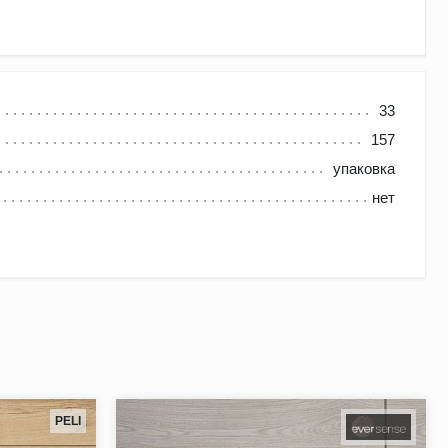
33
157
 Завод, на котором производится ламинат, расположен в
упаковка
нет
PELI