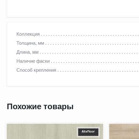
ЛАМИНАТ PELI LOFT КАШТАН СЭНДИ LF-705
Коллекция
Толщина, мм
Премиум ламинат Peli — это качественное покрытие, изгот
Длина, мм
Турции. Вся коллекция декоров Peli отвечает современным
Наличие фаски
Способ крепления
Особенности ламината Peli:
высококачественное напольное покрытие, сочетающее в с
Похожие товары
Класс износостойкости 32 обеспечивает долговечность и у
Цвет ламината позволяет ему гармонично вписаться в люб
Рельефная структура поверхности создает объем и уют
Матовая поверхность делает ламинат практичным и устойч