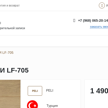
И
нтия и возврат
+7 (968) 065-20-14
0
заказать зво
арительной записи
 LF-705
 LF-705
1 490
PELI
PELI
Турция