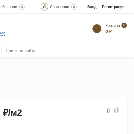
збранное:
Сравнение:
Вход
Регистрация
0
0
Корзина
0
0 ₽
нок
 ₽
/
м2