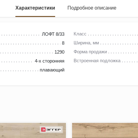
Характеристики
Подробное описание
Класс
ЛОФТ 8/33
Ширина, мм
8
овленное в соответствии с европейскими стандартами качества.
Форма продажи
1290
 тенденциям в дизайне интерьера.
Встроенная подложка
4-х сторонняя
плавающий
ебе эстетику и функциональность
стойчивость к износу
ой интерьер
ивым к загрязнениям