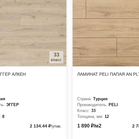
ениях с повышенной влажностью
альному пропитыванию
реалистичность
о комфорта
сть монтажа
окрытие, подходящее для любого интерьера
33
класс
ГГЕР АЛКЕН
ЛАМИНАТ PELI ПАПАЯ AN PL
о и прочного напольного покрытия в вашем помещении.
сия
Страна:
Турция
ль:
ЭГГЕР
Производитель:
PELI
Класс:
33
:
8
Толщина, мм:
12
1 890 ₽/м2
2 134.44 ₽
2 7
/упак.