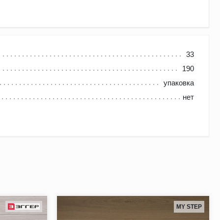
33
190
упаковка
циям в дизайне интерьера.
нет
MY STEP