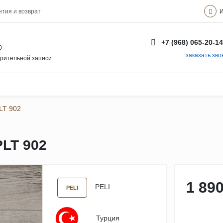
И
нтия и возврат
+7 (968) 065-20-14
0
заказать зво
арительной записи
LT 902
LT 902
1 890
PELI
PELI
Турция