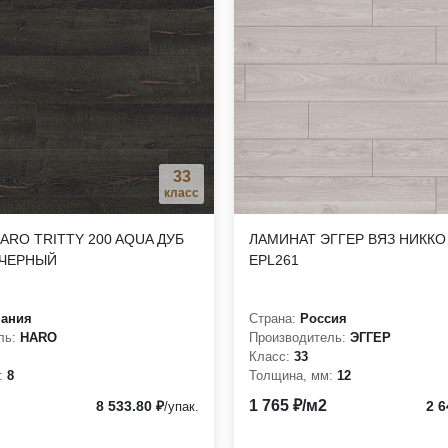
ожих, кухонь и коридоров;
ств;
 натурального паркета;
я максимальной имитации дерева;
33
для естественного вида;
класс
27°C);
ARO TRITTY 200 AQUA ДУБ
ЛАМИНАТ ЭГГЕР ВЯЗ НИКК
 ЧЕРНЫЙ
EPL261
 и ногтям животных.
мания
Страна:
Россия
ль:
HARO
Производитель:
ЭГГЕР
Класс:
33
 и прочного напольного покрытия в вашем помещении.
:
8
Толщина, мм:
12
1 765 ₽/м2
8 533.80 ₽
2 6
/упак.