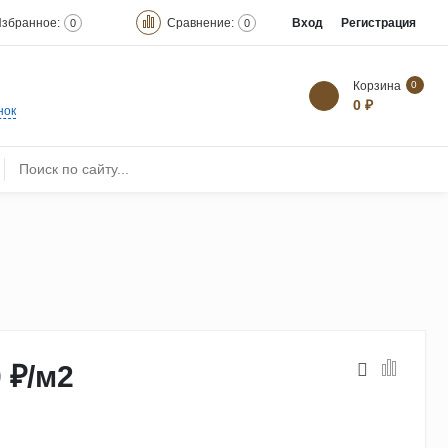
збранное:
Сравнение:
Вход
Регистрация
0
0
Корзина
0
0 ₽
нок
 ₽
/
м2