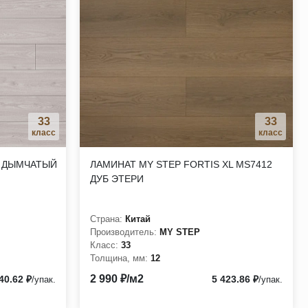
33
33
класс
класс
О ДЫМЧАТЫЙ
ЛАМИНАТ MY STEP FORTIS XL MS7412
ДУБ ЭТЕРИ
Страна:
Китай
Производитель:
MY STEP
Класс:
33
Толщина, мм:
12
2 990 ₽/м2
40.62 ₽
5 423.86 ₽
/упак.
/упак.