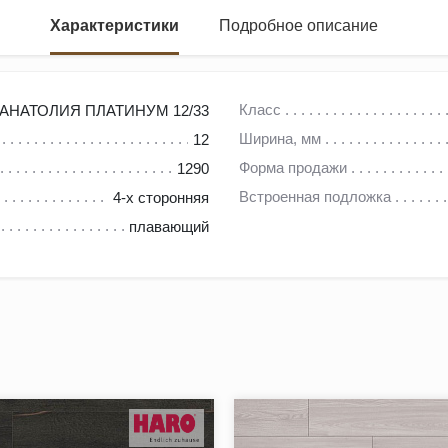
Характеристики
Подробное описание
2
Класс
АНАТОЛИЯ ПЛАТИНУМ 12/33
Ширина, мм
12
вленное в соответствии с европейскими стандартами качества.
Форма продажи
1290
рции. Вся коллекция декоров Peli отвечает современным тенден
Встроенная подложка
4-х сторонняя
плавающий
ьера;
nilin (Click), обеспечивающим укладку без щелей;
ений;
нат в детских комнатах и спальнях;