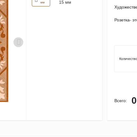
15 мм
мм
Художестве
Розетка- э
Количество
0
Всего: