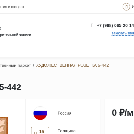
И
нтия и возврат
+7 (968) 065-20-14
0
заказать зво
арительной записи
ственный паркет
/
ХУДОЖЕСТВЕННАЯ РОЗЕТКА 5-442
-442
0 ₽
/
м
Россия
Толщина
15