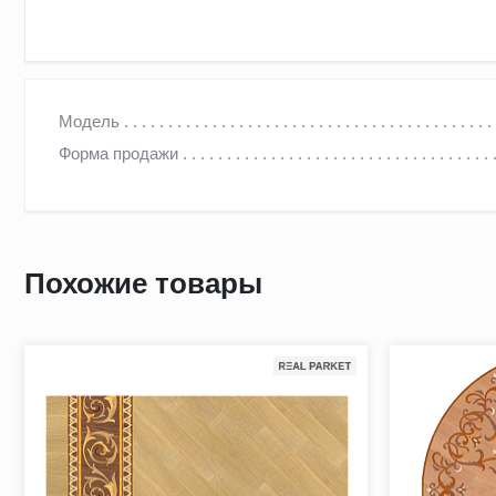
Художественная розетка из натурального дерева ( арт. 5-44
Модель
Форма продажи
Розетка- это изящная замкнутая композиция в рисунке ху
и даже бесформенные виды розеток.
Как правило, розетку располагают в центре паркетного по
Похожие товары
законченность, уникальность и наполненность. Паркетная 
интерьера.
Мы производим на заказ розетки для паркета любой сложн