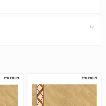
15
 овальной формы, но встречаются квадратные, ромбовидные
 концентрацию рисунка. Розетка придает полам
рытия, с помощь которого можно четко обозначить стиль