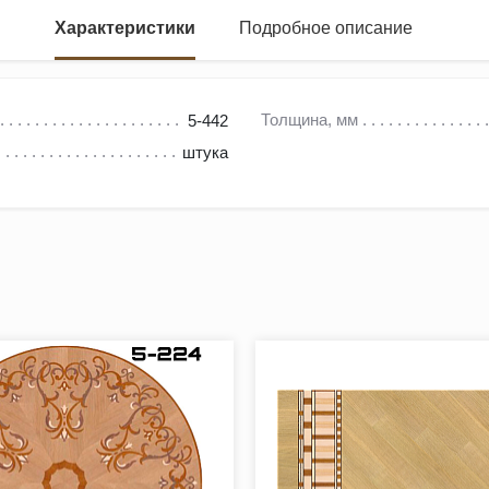
Характеристики
Подробное описание
2)
Толщина, мм
5-442
штука
дожественного паркета. Чаще всего розетки бывают круглой или
ла, где она несет смысловую нагрузку композиции и наибольшую
розетка – универсальный декоративный элемент напольного пок
ости из ценных пород древесины.