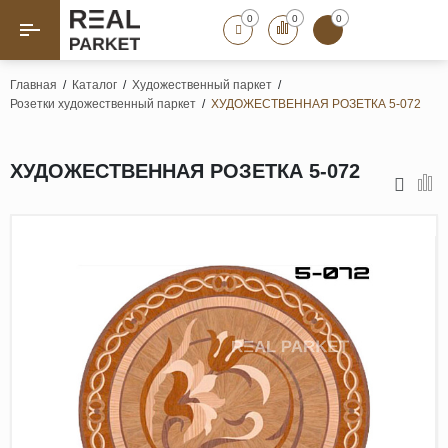
0
0
0
Назад
Назад
Главная
/
Каталог
/
Художественный паркет
/
Розетки художественный паркет
/
ХУДОЖЕСТВЕННАЯ РОЗЕТКА 5-072
Паркет «Елка»
Французская елка
Геометрический паркет
ХУДОЖЕСТВЕННАЯ РОЗЕТКА 5-072
Штучный паркет
Художественный паркет
Массивная доска
Инженерная доска
Паркетная доска
Полы для ванных комнат
Террасная доска
Пробковые покрытия
Ламинат