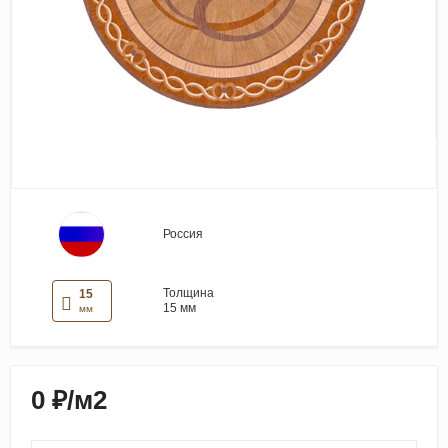
Виниловые покрытия
Стеновые панели
Лепнина
Клеевая продукция
Паркетные лаки и масла
Плинтус
Сопутствующие материалы
Россия
Толщина
15
15 мм
мм
0 ₽
/
м2