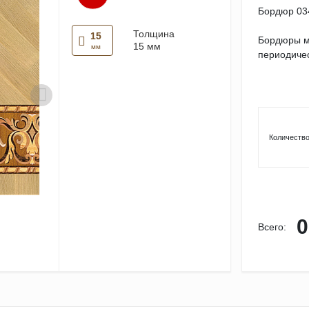
Бордюр 03
Толщина
15
Бордюры м
15 мм
мм
периодичес
Количество
0
Всего: