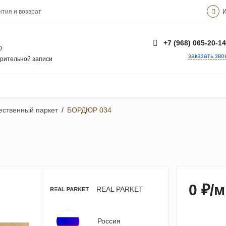
И
нтия и возврат
+7 (968) 065-20-14
0
заказать зво
арительной записи
ственный паркет
/
БОРДЮР 034
0 ₽
/
м
REAL PARKET
Россия