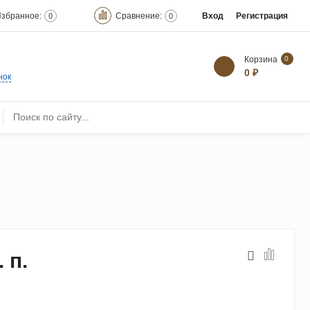
збранное:
Сравнение:
Вход
Регистрация
0
0
Корзина
0
0 ₽
нок
. п.