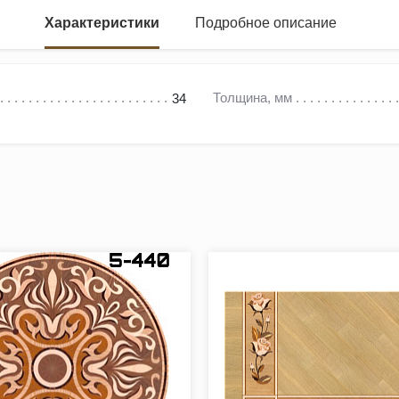
Характеристики
Подробное описание
Толщина, мм
34
ементы с периодически повторяющимся рисунком по длине.
нченность паркетной укладке, создает гармоничное восприятие 
ен/орех*.