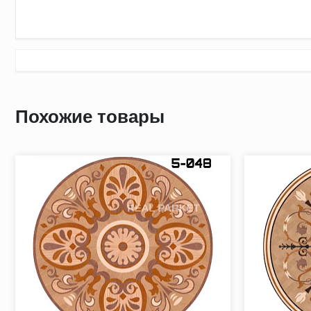
Бордюр 018
Бордюры многофункциональные, как правило, линейные эл
Похожие товары
Бордюр хорошо вписывается в любой дизайн, придает зако
помещения.
На фото художественный бордюр, выполненный из пород к
* Породы дерева могут быть заменены по Вашему запросу