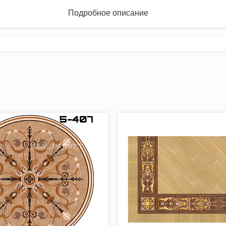
Подробное описание
ементы с периодически повторяющимся рисунком по длине.
нченность паркетной укладке, создает гармоничное восприятие 
лен/орех*.