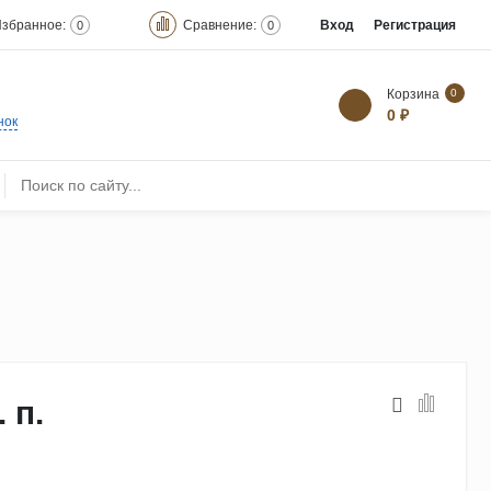
збранное:
Сравнение:
Вход
Регистрация
0
0
Корзина
0
0 ₽
нок
. п.