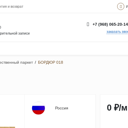
И
нтия и возврат
+7 (968) 065-20-14
0
заказать зво
арительной записи
ственный паркет
/
БОРДЮР 018
0 ₽
/
м
Россия