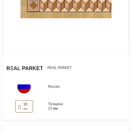
Виниловые покрытия
Стеновые панели
Лепнина
Клеевая продукция
Паркетные лаки и масла
Плинтус
Сопутствующие материалы
REAL PARKET
Россия
Толщина
15
15 мм
мм