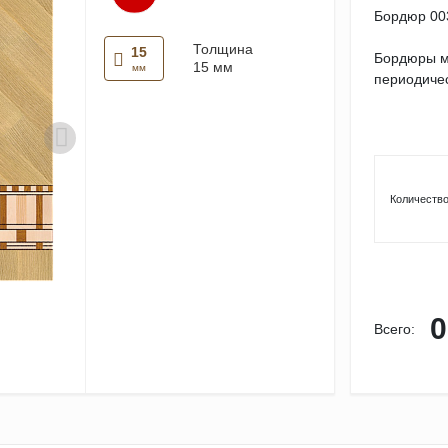
Бордюр 00
Толщина
15
Бордюры м
15 мм
мм
периодичес
Количество
0
Всего: