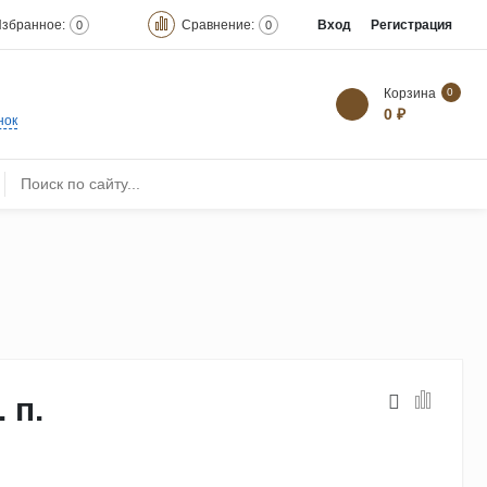
збранное:
Сравнение:
Вход
Регистрация
0
0
Корзина
0
0 ₽
нок
. п.