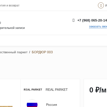
И
нтия и возврат
+7 (968) 065-20-14
0
заказать зво
арительной записи
ственный паркет
/
БОРДЮР 003
0 ₽
/
м
REAL PARKET
Россия