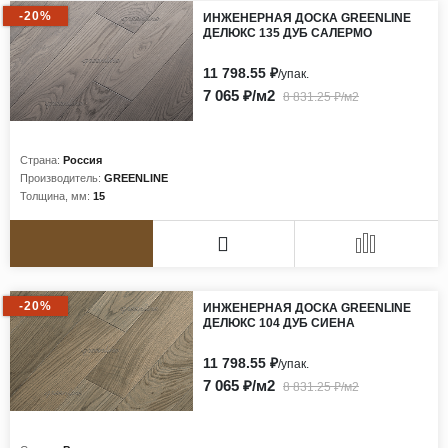
Виниловые покрытия
-20%
ИНЖЕНЕРНАЯ ДОСКА GREENLINE
ДЕЛЮКС 135 ДУБ САЛЕРМО
Стеновые панели
Лепнина
11 798.55 ₽
/упак.
7 065 ₽/м2
8 831.25 ₽/м2
Клеевая продукция
Паркетные лаки и масла
Страна:
Россия
Плинтус
Производитель:
GREENLINE
Сопутствующие материалы
Толщина, мм:
15
-20%
ИНЖЕНЕРНАЯ ДОСКА GREENLINE
ДЕЛЮКС 104 ДУБ СИЕНА
11 798.55 ₽
/упак.
7 065 ₽/м2
8 831.25 ₽/м2