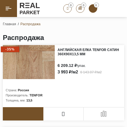
0
0
0
Назад
Назад
Главная
/
Распродажа
Паркет «Елка»
Французская елка
Распродажа
Геометрический паркет
-35%
АНГЛИЙСКАЯ ЕЛКА TENFOR САТИН
Штучный паркет
360Х90Х13,5 ММ
Художественный паркет
6 209.12 ₽
/упак.
Массивная доска
3 993 ₽/м2
6 143.07 ₽/м2
Инженерная доска
Паркетная доска
Страна:
Россия
Полы для ванных комнат
Производитель:
TENFOR
Толщина, мм:
13,5
Террасная доска
Пробковые покрытия
Ламинат