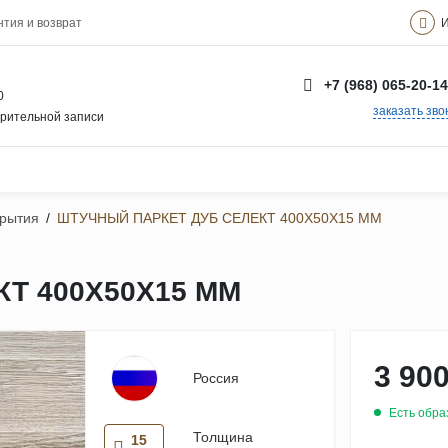
И
нтия и возврат
+7 (968) 065-20-14
0
заказать зво
арительной записи
крытия
/
ШТУЧНЫЙ ПАРКЕТ ДУБ СЕЛЕКТ 400Х50Х15 ММ
Т 400Х50Х15 ММ
3 900
Россия
Есть обра
Толщина
15