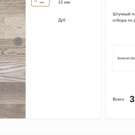
15 мм
мм
Штучный па
Дуб
отбора по р
Количество
3
Всего: