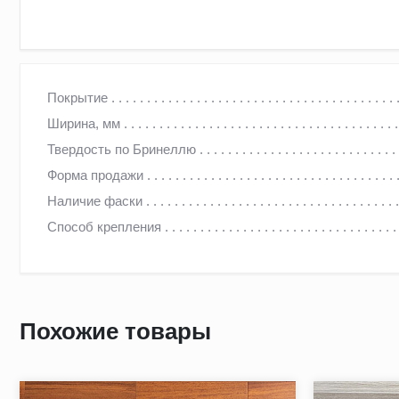
Штучный паркет в сорте "Селект" – отборный паркет высш
Покрытие
повреждения не допускаются. Упаковка формируется 50/50
Ширина, мм
Твердость по Бринеллю
Форма продажи
Наличие фаски
Способ крепления
Похожие товары