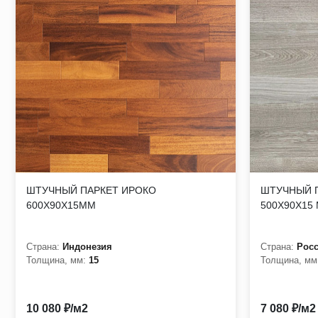
ШТУЧНЫЙ ПАРКЕТ ИРОКО
ШТУЧНЫЙ П
600Х90Х15ММ
500Х90Х15
Страна:
Индонезия
Страна:
Рос
Толщина, мм:
15
Толщина, мм
10 080 ₽/м2
7 080 ₽/м2