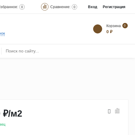
збранное:
Сравнение:
Вход
Регистрация
0
0
Корзина
0
0 ₽
нок
 ₽
/
м2
зец