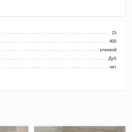
унком дерева. Любые пороки древесины и механические
15
кая" елочка.
400
клеевой
Дуб
нет