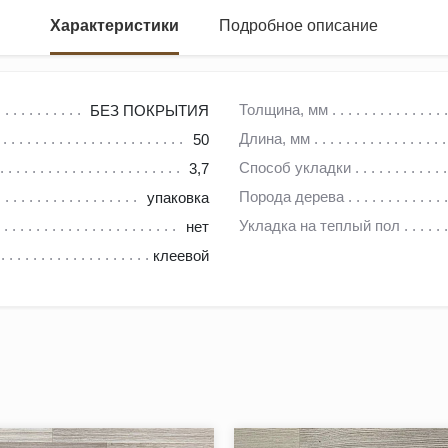
Характеристики
Подробное описание
его сорта без отбора по распилу, обладающий натуральным рис
Толщина, мм
БЕЗ ПОКРЫТИЯ
 правосторонним и левосторонним шипом для укладки " Английс
Длина, мм
50
Способ укладки
3,7
Порода дерева
упаковка
Укладка на теплый пол
нет
клеевой