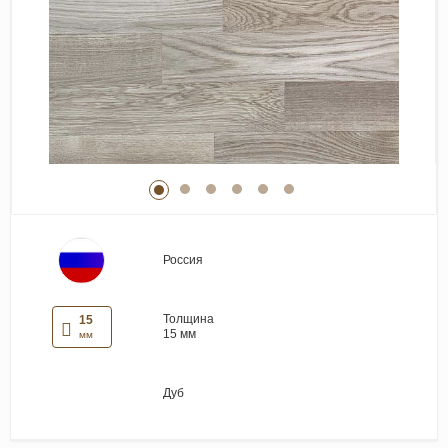
Виниловые покрытия
Стеновые панели
Лепнина
Клеевая продукция
Паркетные лаки и масла
Плинтус
Сопутствующие материалы
Россия
Толщина
15
15 мм
мм
Дуб