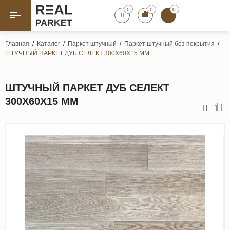
0
0
0
Назад
Назад
Главная
/
Каталог
/
Паркет штучный
/
Паркет штучный без покрытия
/
ШТУЧНЫЙ ПАРКЕТ ДУБ СЕЛЕКТ 300Х60Х15 ММ
Паркет «Елка»
Французская елка
Геометрический паркет
ШТУЧНЫЙ ПАРКЕТ ДУБ СЕЛЕКТ
Штучный паркет
300Х60Х15 ММ
Художественный паркет
Массивная доска
Инженерная доска
Паркетная доска
Полы для ванных комнат
Террасная доска
Пробковые покрытия
Ламинат