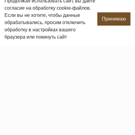
Продолжая использовать сайт, вы даете
согласие
на обработку cookie-файлов.
О компании
Если вы не хотите, чтобы данные
Производство
Принимаю
обрабатывались, просим отключить
Сотрудничество
обработку в настройках вашего
Сертификаты продукции
браузера или покинуть сайт
Вакансии
Контакты
ПОКУПАТЕЛЯМ
Услуги
Доставка и оплата
Гарантия и возврат
Пользовательское соглашение
Статьи
Политика в отношении обработки персональных данных