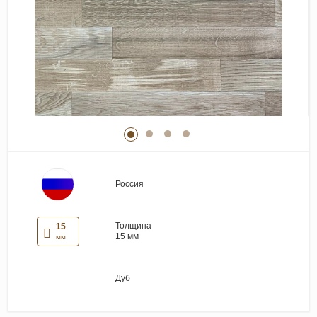
Виниловые покрытия
Стеновые панели
Лепнина
Клеевая продукция
Паркетные лаки и масла
Плинтус
Сопутствующие материалы
Россия
Толщина
15
15 мм
мм
Дуб