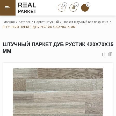
0
0
0
Назад
Назад
Главная
/
Каталог
/
Паркет штучный
/
Паркет штучный без покрытия
/
ШТУЧНЫЙ ПАРКЕТ ДУБ РУСТИК 420Х70Х15 ММ
Паркет «Елка»
Французская елка
Геометрический паркет
ШТУЧНЫЙ ПАРКЕТ ДУБ РУСТИК 420Х70Х15
Штучный паркет
ММ
Художественный паркет
Массивная доска
Инженерная доска
Паркетная доска
Полы для ванных комнат
Террасная доска
Пробковые покрытия
Ламинат