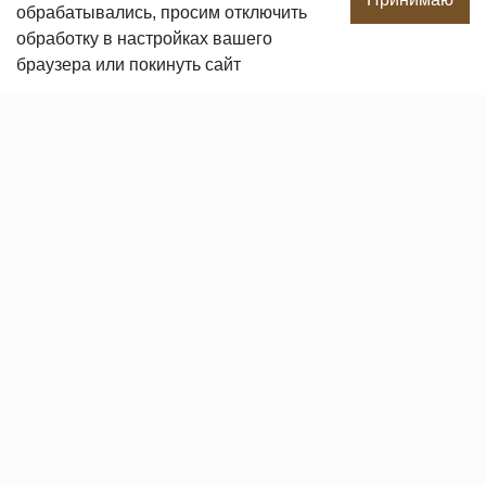
обрабатывались, просим отключить
Сотрудничество
обработку в настройках вашего
Сертификаты продукции
браузера или покинуть сайт
Вакансии
Контакты
ПОКУПАТЕЛЯМ
Услуги
Доставка и оплата
Гарантия и возврат
Пользовательское соглашение
Статьи
Политика в отношении обработки персональных данных
© 2008-2026 «REALPARKET» Все права защищены.