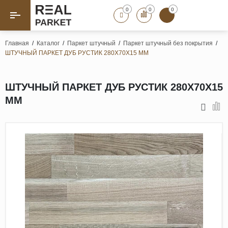
0
0
0
Назад
Назад
Главная
/
Каталог
/
Паркет штучный
/
Паркет штучный без покрытия
/
ШТУЧНЫЙ ПАРКЕТ ДУБ РУСТИК 280Х70Х15 ММ
Паркет «Елка»
Французская елка
Геометрический паркет
ШТУЧНЫЙ ПАРКЕТ ДУБ РУСТИК 280Х70Х15
Штучный паркет
ММ
Художественный паркет
Массивная доска
Инженерная доска
Паркетная доска
Полы для ванных комнат
Террасная доска
Пробковые покрытия
Ламинат