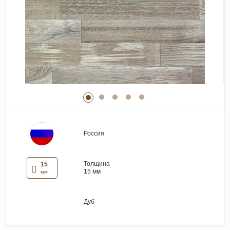
Виниловые покрытия
Стеновые панели
Лепнина
Клеевая продукция
Паркетные лаки и масла
Плинтус
Сопутствующие материалы
Россия
Толщина
15
15 мм
мм
Дуб