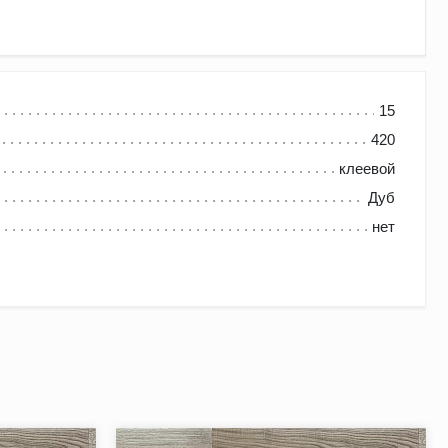
щий первой категории качества, в котором присутствуют
15
и, здоровые светлые и темные сучки до 5 мм.
420
 для укладки " Английская" елочка.
клеевой
Дуб
нет