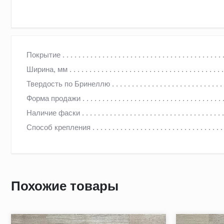
Штучный паркет в сорте "Натур" – паркет без отбора по р
Покрытие
планки как радиального, так и тангенциального распила. Д
Ширина, мм
Механические повреждения и вырывы не допускаются. Упак
Твердость по Бринеллю
Форма продажи
Наличие фаски
Способ крепления
Похожие товары