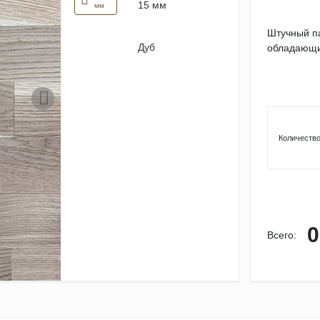
15 мм
мм
Штучный па
Дуб
обладающи
Количество
0
Всего: