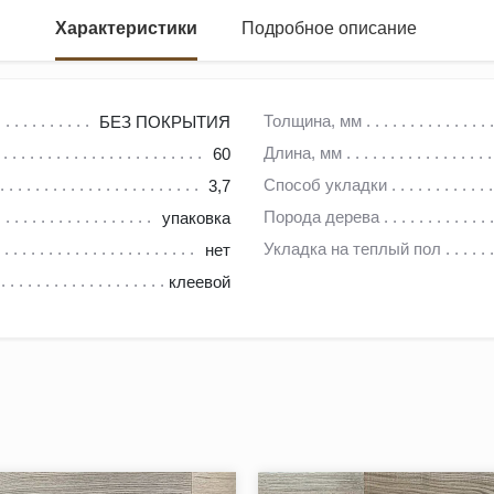
Характеристики
Подробное описание
аспилу, обладающий натуральным рисунком дерева, соответствую
Толщина, мм
БЕЗ ПОКРЫТИЯ
опускается краевая заболонь по лицевой части пластин, прожилк
Длина, мм
60
овка формируется 50/50 правосторонним и левосторонним шипом
Способ укладки
3,7
Порода дерева
упаковка
Укладка на теплый пол
нет
клеевой