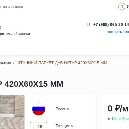
И
нтия и возврат
+7 (968) 065-20-14
0
заказать зво
арительной записи
крытия
/
ШТУЧНЫЙ ПАРКЕТ ДУБ НАТУР 420Х60Х15 ММ
 420Х60Х15 ММ
0 ₽
/
м
Россия
Есть обра
Толщина
15