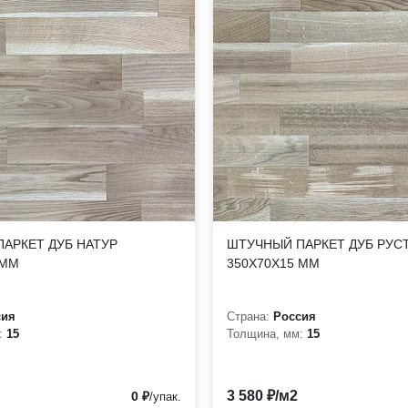
АРКЕТ ДУБ НАТУР
ШТУЧНЫЙ ПАРКЕТ ДУБ РУС
 ММ
350Х70Х15 ММ
сия
Страна:
Россия
:
15
Толщина, мм:
15
3 580 ₽/м2
0 ₽
/упак.