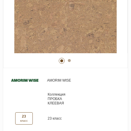
Виниловые покрытия
Стеновые панели
Лепнина
Клеевая продукция
Паркетные лаки и масла
Плинтус
Сопутствующие материалы
AMORIM WISE
Коллекция
ПРОБКА
КЛЕЕВАЯ
23
23 класс
класс