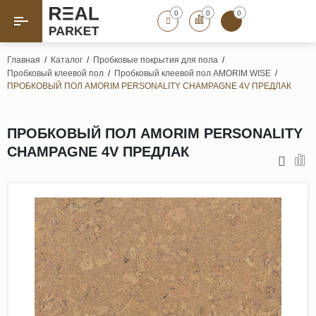
0
0
0
Назад
Назад
Главная
/
Каталог
/
Пробковые покрытия для пола
/
Пробковый клеевой пол
/
Пробковый клеевой пол AMORIM WISE
/
Паркет «Елка»
Французская елка
ПРОБКОВЫЙ ПОЛ AMORIM PERSONALITY CHAMPAGNE 4V ПРЕДЛАК
Геометрический паркет
Штучный паркет
ПРОБКОВЫЙ ПОЛ AMORIM PERSONALITY
Художественный паркет
CHAMPAGNE 4V ПРЕДЛАК
Массивная доска
Инженерная доска
Паркетная доска
Полы для ванных комнат
Террасная доска
Пробковые покрытия
Ламинат