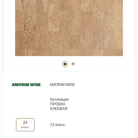
Виниловые покрытия
Стеновые панели
Лепнина
Клеевая продукция
Паркетные лаки и масла
Плинтус
Сопутствующие материалы
AMORIM WISE
Коллекция
ПРОБКА
КЛЕЕВАЯ
23
23 класс
класс