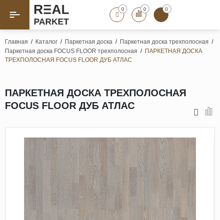
0
0
0
Назад
Назад
Главная
/
Каталог
/
Паркетная доска
/
Паркетная доска трехполосная
/
Паркетная доска FOCUS FLOOR трехполосная
/
ПАРКЕТНАЯ ДОСКА
Паркет «Елка»
Французская елка
ТРЕХПОЛОСНАЯ FOCUS FLOOR ДУБ АТЛАС
Геометрический паркет
Штучный паркет
ПАРКЕТНАЯ ДОСКА ТРЕХПОЛОСНАЯ
Художественный паркет
FOCUS FLOOR ДУБ АТЛАС
Массивная доска
Инженерная доска
Паркетная доска
Полы для ванных комнат
Террасная доска
Пробковые покрытия
Ламинат