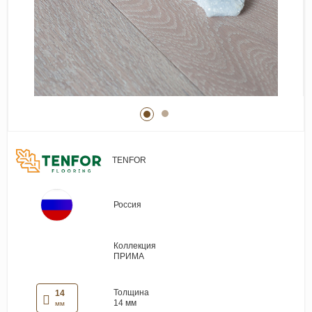
Виниловые покрытия
Стеновые панели
Лепнина
Клеевая продукция
Паркетные лаки и масла
Плинтус
Сопутствующие материалы
TENFOR
Россия
Коллекция
ПРИМА
Толщина
14
14 мм
мм