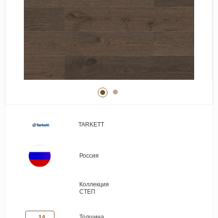
Виниловые покрытия
Стеновые панели
Лепнина
Клеевая продукция
Паркетные лаки и масла
Плинтус
Сопутствующие материалы
TARKETT
Россия
Коллекция
СТЕП
Толщина
14