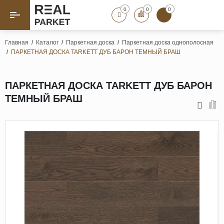
0
0
0
Назад
Назад
Главная
/
Каталог
/
Паркетная доска
/
Паркетная доска однополосная
/
ПАРКЕТНАЯ ДОСКА TARKETT ДУБ БАРОН ТЕМНЫЙ БРАШ
Паркет «Елка»
Французская елка
Геометрический паркет
ПАРКЕТНАЯ ДОСКА TARKETT ДУБ БАРОН
Штучный паркет
ТЕМНЫЙ БРАШ
Художественный паркет
Массивная доска
Инженерная доска
Паркетная доска
Полы для ванных комнат
Террасная доска
Пробковые покрытия
Ламинат