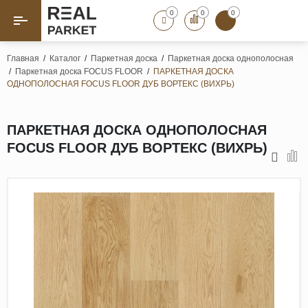
0
0
0
Назад
Назад
Главная
/
Каталог
/
Паркетная доска
/
Паркетная доска однополосная
/
Паркетная доска FOCUS FLOOR
/
ПАРКЕТНАЯ ДОСКА
Паркет «Елка»
Французская елка
ОДНОПОЛОСНАЯ FOCUS FLOOR ДУБ ВОРТЕКС (ВИХРЬ)
Геометрический паркет
Штучный паркет
ПАРКЕТНАЯ ДОСКА ОДНОПОЛОСНАЯ
Художественный паркет
FOCUS FLOOR ДУБ ВОРТЕКС (ВИХРЬ)
Массивная доска
Инженерная доска
Паркетная доска
Полы для ванных комнат
Террасная доска
Пробковые покрытия
Ламинат