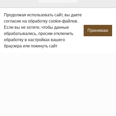
О КОМПАНИИ
Продолжая использовать сайт, вы даете
согласие
на обработку cookie-файлов.
О компании
Если вы не хотите, чтобы данные
Производство
Принимаю
обрабатывались, просим отключить
Сотрудничество
обработку в настройках вашего
Сертификаты продукции
браузера или покинуть сайт
Вакансии
Контакты
ПОКУПАТЕЛЯМ
Услуги
Доставка и оплата
Гарантия и возврат
Пользовательское соглашение
Статьи
Политика в отношении обработки персональных данных