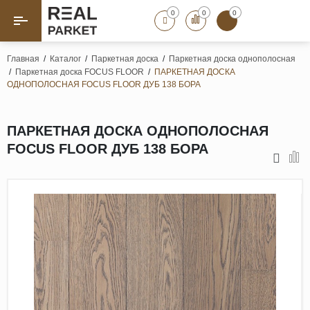
0
0
0
Назад
Назад
Главная
/
Каталог
/
Паркетная доска
/
Паркетная доска однополосная
/
Паркетная доска FOCUS FLOOR
/
ПАРКЕТНАЯ ДОСКА
Паркет «Елка»
Французская елка
ОДНОПОЛОСНАЯ FOCUS FLOOR ДУБ 138 БОРА
Геометрический паркет
Штучный паркет
ПАРКЕТНАЯ ДОСКА ОДНОПОЛОСНАЯ
Художественный паркет
FOCUS FLOOR ДУБ 138 БОРА
Массивная доска
Инженерная доска
Паркетная доска
Полы для ванных комнат
Террасная доска
Пробковые покрытия
Ламинат