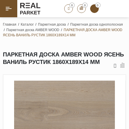
0
0
0
Назад
Назад
Главная
/
Каталог
/
Паркетная доска
/
Паркетная доска однополосная
/
Паркетная доска AMBER WOOD
/
ПАРКЕТНАЯ ДОСКА AMBER WOOD
Паркет «Елка»
Французская елка
ЯСЕНЬ ВАНИЛЬ РУСТИК 1860Х189Х14 ММ
Геометрический паркет
Штучный паркет
ПАРКЕТНАЯ ДОСКА AMBER WOOD ЯСЕНЬ
Художественный паркет
ВАНИЛЬ РУСТИК 1860Х189Х14 ММ
Массивная доска
Инженерная доска
Паркетная доска
Полы для ванных комнат
Террасная доска
Пробковые покрытия
Ламинат