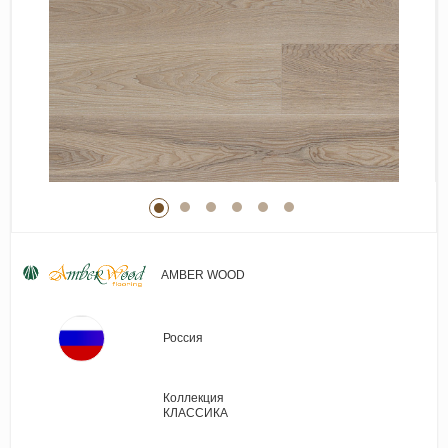
Виниловые покрытия
Стеновые панели
Лепнина
Клеевая продукция
Паркетные лаки и масла
Плинтус
Сопутствующие материалы
AMBER WOOD
Россия
Коллекция
КЛАССИКА