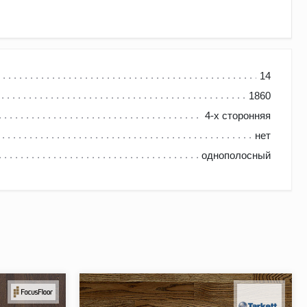
14
1860
нешний вид и атмосферу вашего дома. Дуб – это прочное и
4-х сторонняя
ева, делая его более выразительным. Фаска придает доске
нет
ственный рисунок с небольшими вариациями цвета и
однополосный