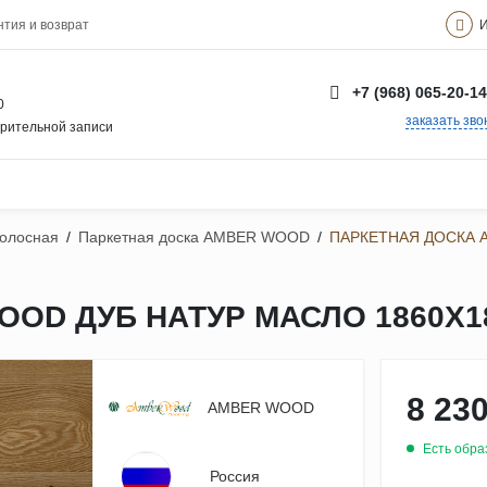
И
нтия и возврат
+7 (968) 065-20-14
0
заказать зво
арительной записи
полосная
/
Паркетная доска AMBER WOOD
/
ПАРКЕТНАЯ ДОСКА 
OD ДУБ НАТУР МАСЛО 1860Х1
8 230
AMBER WOOD
Есть обра
Россия