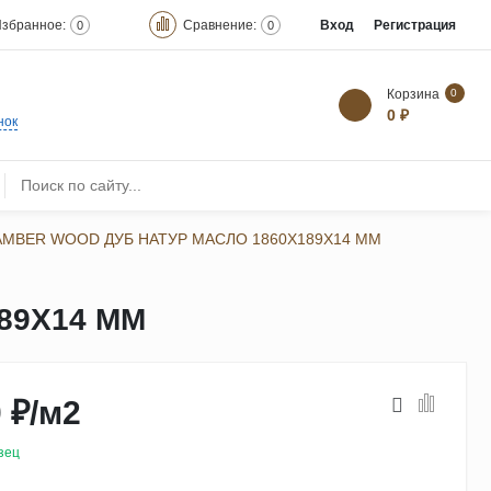
збранное:
Сравнение:
Вход
Регистрация
0
0
Корзина
0
0 ₽
нок
AMBER WOOD ДУБ НАТУР МАСЛО 1860Х189Х14 ММ
89Х14 ММ
 ₽
/
м2
зец