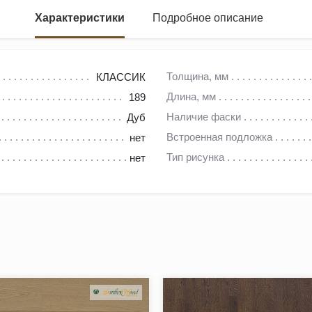
Характеристики
Подробное описание
Толщина, мм
КЛАССИК
Длина, мм
189
о высококачественное напольное покрытие, которое дополнит в
Наличие фаски
Дуб
той и текстурой. Масло подчеркивает природную структуру дер
Встроенная подложка
нет
крыть возможные небольшие неровности пола. Доска имеет есте
Тип рисунка
нет
никальности.