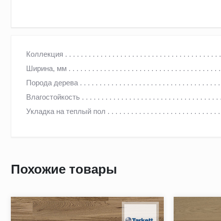
ПАРКЕТНАЯ ДОСКА AMBER WOOD ДУБ НАТУР МАСЛО
Коллекция
Ширина, мм
Паркетная доска "Дуб Натур" от компании Amber Wood – эт
Порода дерева
долговечное дерево, которое обладает естественной красо
Влагостойкость
более элегантный и завершенный вид, а также помогает с
Укладка на теплый пол
структуры, что добавляет интерьеру индивидуальности и у
Похожие товары