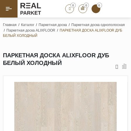
0
0
0
Назад
Назад
Главная
/
Каталог
/
Паркетная доска
/
Паркетная доска однополосная
/
Паркетная доска ALIXFLOOR
/
ПАРКЕТНАЯ ДОСКА ALIXFLOOR ДУБ
Паркет «Елка»
Французская елка
БЕЛЫЙ ХОЛОДНЫЙ
Геометрический паркет
Штучный паркет
ПАРКЕТНАЯ ДОСКА ALIXFLOOR ДУБ
Художественный паркет
БЕЛЫЙ ХОЛОДНЫЙ
Массивная доска
Инженерная доска
Паркетная доска
Полы для ванных комнат
Террасная доска
Пробковые покрытия
Ламинат