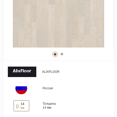
Виниловые покрытия
Стеновые панели
Лепнина
Клеевая продукция
Паркетные лаки и масла
Плинтус
Сопутствующие материалы
ALIXFLOOR
Россия
Толщина
14
14 мм
мм