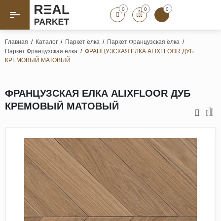
0
0
0
Назад
Назад
Главная
/
Каталог
/
Паркет ёлка
/
Паркет Французская ёлка
/
Паркет Французская ёлка
/
ФРАНЦУЗСКАЯ ЕЛКА ALIXFLOOR ДУБ
Паркет «Елка»
Французская елка
КРЕМОВЫЙ МАТОВЫЙ
Геометрический паркет
Штучный паркет
ФРАНЦУЗСКАЯ ЕЛКА ALIXFLOOR ДУБ
Художественный паркет
КРЕМОВЫЙ МАТОВЫЙ
Массивная доска
Инженерная доска
Паркетная доска
Полы для ванных комнат
Террасная доска
Пробковые покрытия
Ламинат