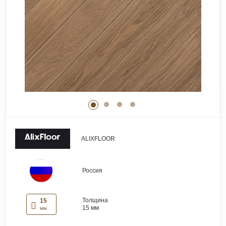
Виниловые покрытия
Стеновые панели
Лепнина
Клеевая продукция
Паркетные лаки и масла
Плинтус
Сопутствующие материалы
ALIXFLOOR
Россия
Толщина
15
15 мм
мм