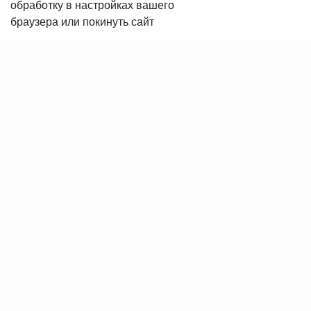
обработку в настройках вашего
Сертификаты продукции
браузера или покинуть сайт
Вакансии
Контакты
ПОКУПАТЕЛЯМ
Услуги
Доставка и оплата
Гарантия и возврат
Пользовательское соглашение
Статьи
Политика в отношении обработки персональных данных
© 2008-2026 «REALPARKET» Все права защищены.