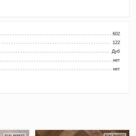
602
122
Дуб
средний – древесноволокнистая плита высокой плотности и
нет
ю стабильность, а также повышенную устойчивость к
нет
ьного использования шпонки.
 сохраняя приятную на ощупь древесную фактуру.
 фаска маскирует образовавшиеся в процессе эксплуатации