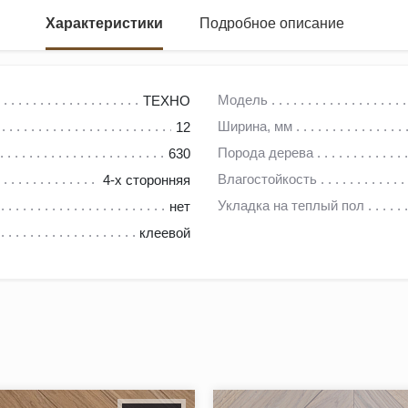
Характеристики
Подробное описание
Н
Модель
ТЕХНО
Ширина, мм
12
RT HERRINGBONE
Порода дерева
630
й слой представляет собой цельную ламель кавказского дуба, 
Влагостойкость
4-х сторонняя
ой – шпон берёзы. Многослойность изделия обеспечивает высоку
Укладка на теплый пол
нет
клеевой
напольных покрытий без использования порожков.
ежное крепление, а также исключает необходимость дополнител
 царапин, истирания, негативного воздействия влаги и солнца,
, подчеркивая натуральность напольного покрытия. Кроме того,