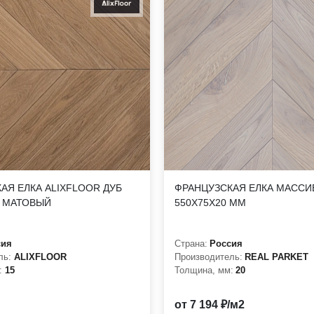
АЯ ЕЛКА ALIXFLOOR ДУБ
ФРАНЦУЗСКАЯ ЕЛКА МАССИ
 МАТОВЫЙ
550Х75Х20 ММ
сия
Страна:
Россия
ль:
ALIXFLOOR
Производитель:
REAL PARKET
:
15
Толщина, мм:
20
от 7 194 ₽/м2