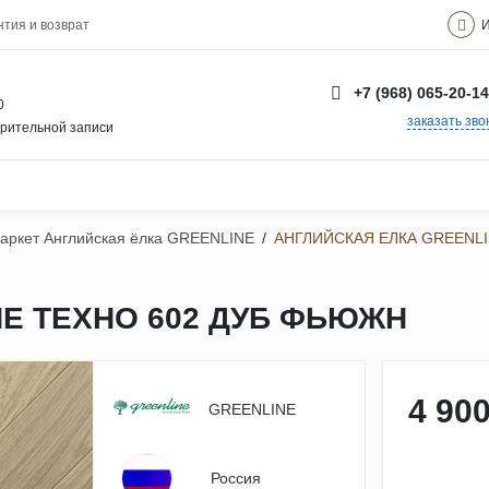
И
нтия и возврат
+7 (968) 065-20-14
0
заказать зво
арительной записи
аркет Английская ёлка GREENLINE
/
АНГЛИЙСКАЯ ЕЛКА GREENL
NE ТЕХНО 602 ДУБ ФЬЮЖН
4 900
GREENLINE
Россия