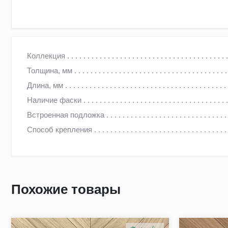
АНГЛИЙСКАЯ ЕЛКА GREENLINE SMART 602 ДУБ ФЬЮЖ
Коллекция
Толщина, мм
ПРЕИМУЩЕСТВА АНГЛИЙСКАЯ ЁЛКА GREENLINE SMA
Длина, мм
Надежная трёхслойная конструкция на HDF основе. Верхни
Наличие фаски
стабильности (HDF - High Density Fiberboard). Нижний сл
Встроенная подложка
температурным и влажностным колебаниям.
Способ крепления
Толщина доски позволяет стыковать её с другими видами 
Соединение "гребень-паз" по периметру обеспечивает над
Заводское покрытие UV-лаком предохраняет поверхность от
Похожие товары
Фаска с 4-х сторон выразительно выделяет каждую планку
дефекты, долговременно сохраняя эффект нового пола.