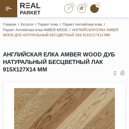
0
0
0
Назад
Назад
Главная
/
Каталог
/
Паркет ёлка
/
Паркет Английская ёлка
/
Паркет Английская ёлка AMBER WOOD
/
АНГЛИЙСКАЯ ЕЛКА AMBER
Паркет «Елка»
Французская елка
WOOD ДУБ НАТУРАЛЬНЫЙ БЕСЦВЕТНЫЙ ЛАК 915Х127Х14 ММ
Геометрический паркет
Штучный паркет
АНГЛИЙСКАЯ ЕЛКА AMBER WOOD ДУБ
Художественный паркет
НАТУРАЛЬНЫЙ БЕСЦВЕТНЫЙ ЛАК
915Х127Х14 ММ
Массивная доска
Инженерная доска
Паркетная доска
Полы для ванных комнат
Террасная доска
Пробковые покрытия
Ламинат